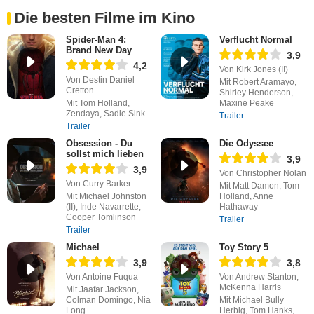
Die besten Filme im Kino
Spider-Man 4:
Verflucht Normal
Brand New Day
3,9
4,2
Von Kirk Jones (II)
Von Destin Daniel
Mit Robert Aramayo,
Cretton
Shirley Henderson,
Mit Tom Holland,
Maxine Peake
Zendaya, Sadie Sink
Trailer
Trailer
Obsession - Du
Die Odyssee
sollst mich lieben
3,9
3,9
Von Christopher Nolan
Von Curry Barker
Mit Matt Damon, Tom
Mit Michael Johnston
Holland, Anne
(II), Inde Navarrette,
Hathaway
Cooper Tomlinson
Trailer
Trailer
Michael
Toy Story 5
3,9
3,8
Von Antoine Fuqua
Von Andrew Stanton,
McKenna Harris
Mit Jaafar Jackson,
Colman Domingo, Nia
Mit Michael Bully
Long
Herbig, Tom Hanks,