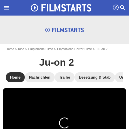
profil
menu
search
Home
Kino
Empfohlene Filme
Empfohlene Horror Filme
Ju-on 2
Ju-on 2
Home
Nachrichten
Trailer
Besetzung & Stab
User-