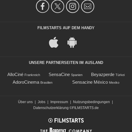
FILMSTARTS AUF DEM HANDY
UNSERE PARTNERSEITEN IM AUSLAND
AlloCiné
SensaCine
Beyazperde
Frankreich
Spanien
Türkei
AdoroCinema
Sensacine México
Brasilien
Mexiko
Über uns
|
Jobs
|
Impressum
|
Nutzungsbedingungen
|
Datenschutzerklärung
©FILMSTARTS.de