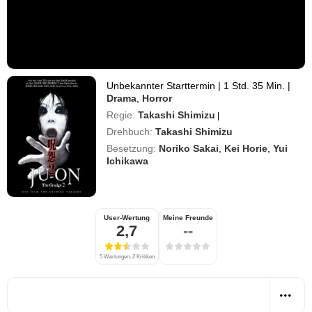
Unbekannter Starttermin
|
1 Std. 35 Min.
|
Drama
,
Horror
Regie:
Takashi Shimizu
|
Drehbuch:
Takashi Shimizu
Besetzung:
Noriko Sakai
,
Kei Horie
,
Yui
Ichikawa
User-Wertung
Meine Freunde
2,7
--
5 Wertungen, 2 Kritiken