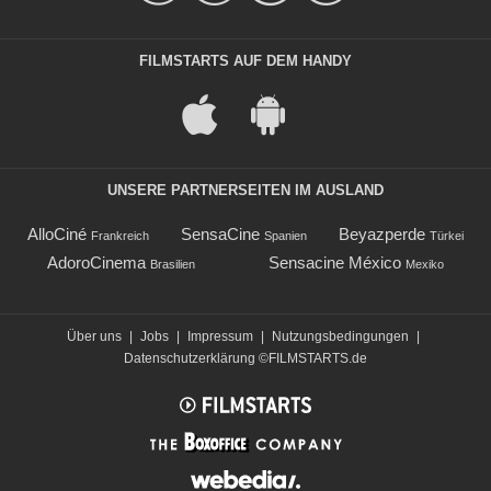
FILMSTARTS AUF DEM HANDY
UNSERE PARTNERSEITEN IM AUSLAND
AlloCiné
SensaCine
Beyazperde
Frankreich
Spanien
Türkei
AdoroCinema
Sensacine México
Brasilien
Mexiko
Über uns
|
Jobs
|
Impressum
|
Nutzungsbedingungen
|
Datenschutzerklärung
©FILMSTARTS.de