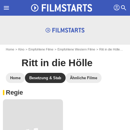
profil
menu
search
Home
Kino
Empfohlene Filme
Empfohlene Western Filme
Ritt in die Hölle
Entd
Ritt in die Hölle
Home
Besetzung & Stab
Ähnliche Filme
Regie