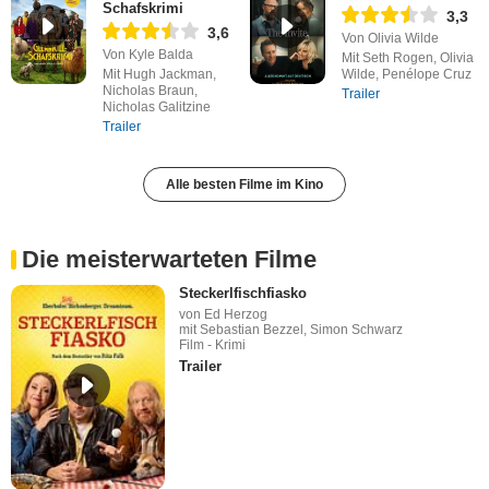
Schafskrimi
3,3
3,6
Von Olivia Wilde
Von Kyle Balda
Mit Seth Rogen, Olivia
Mit Hugh Jackman,
Wilde, Penélope Cruz
Nicholas Braun,
Trailer
Nicholas Galitzine
Trailer
Alle besten Filme im Kino
Die meisterwarteten Filme
Steckerlfischfiasko
von Ed Herzog
mit Sebastian Bezzel, Simon Schwarz
Film - Krimi
Trailer