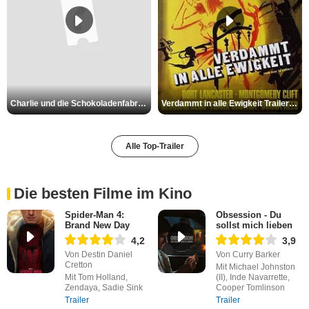
Charlie und die Schokoladenfabrik Trailer OV
Verdammt in alle Ewigkeit Trailer OV
Alle Top-Trailer
Die besten Filme im Kino
Spider-Man 4:
Obsession - Du
Brand New Day
sollst mich lieben
4,2
3,9
Von Destin Daniel
Von Curry Barker
Cretton
Mit Michael Johnston
Mit Tom Holland,
(II), Inde Navarrette,
Zendaya, Sadie Sink
Cooper Tomlinson
Trailer
Trailer