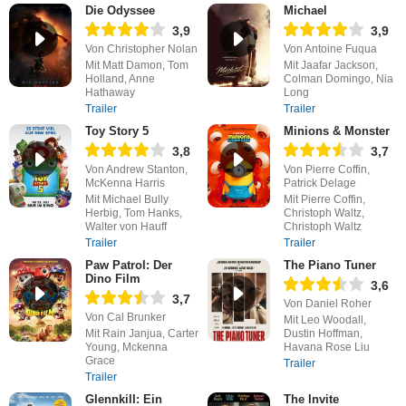
Die Odyssee
Michael
3,9
3,9
Von Christopher Nolan
Von Antoine Fuqua
Mit Matt Damon, Tom
Mit Jaafar Jackson,
Holland, Anne
Colman Domingo, Nia
Hathaway
Long
Trailer
Trailer
Toy Story 5
Minions & Monster
3,8
3,7
Von Andrew Stanton,
Von Pierre Coffin,
McKenna Harris
Patrick Delage
Mit Michael Bully
Mit Pierre Coffin,
Herbig, Tom Hanks,
Christoph Waltz,
Walter von Hauff
Christoph Waltz
Trailer
Trailer
Paw Patrol: Der
The Piano Tuner
Dino Film
3,6
3,7
Von Daniel Roher
Von Cal Brunker
Mit Leo Woodall,
Mit Rain Janjua, Carter
Dustin Hoffman,
Young, Mckenna
Havana Rose Liu
Grace
Trailer
Trailer
Glennkill: Ein
The Invite