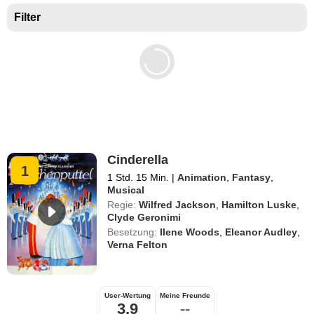
Filter
Cinderella
1
1 Std. 15 Min.
|
Animation
,
Fantasy
,
Musical
Regie:
Wilfred Jackson
,
Hamilton Luske
,
Clyde Geronimi
Besetzung:
Ilene Woods
,
Eleanor Audley
,
Verna Felton
User-Wertung
Meine Freunde
3,9
--