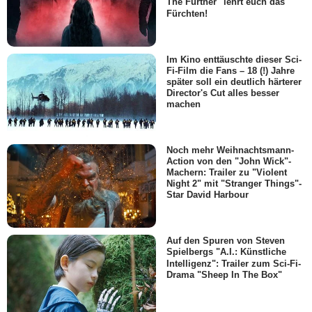
The Further" lehrt euch das
Fürchten!
Im Kino enttäuschte dieser Sci-
Fi-Film die Fans – 18 (!) Jahre
später soll ein deutlich härterer
Director's Cut alles besser
machen
Noch mehr Weihnachtsmann-
Action von den "John Wick"-
Machern: Trailer zu "Violent
Night 2" mit "Stranger Things"-
Star David Harbour
Auf den Spuren von Steven
Spielbergs "A.I.: Künstliche
Intelligenz": Trailer zum Sci-Fi-
Drama "Sheep In The Box"