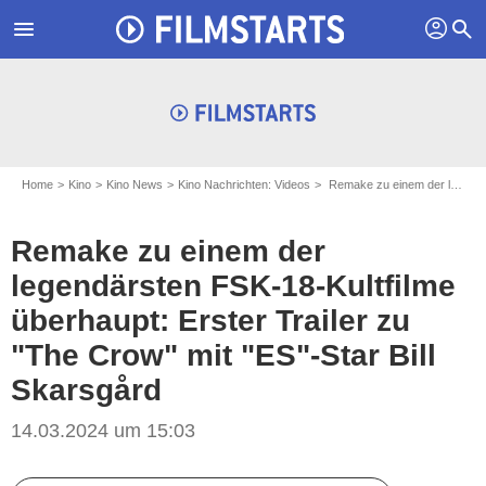
profil
menu
search
Home
Kino
Kino News
Kino Nachrichten: Videos
Remake zu einem der legendärsten FSK-18-Kultfilme überhaupt: Erster Trailer zu "The Crow" mit "ES"-Star Bill Skarsgård
Remake zu einem der
legendärsten FSK-18-Kultfilme
überhaupt: Erster Trailer zu
"The Crow" mit "ES"-Star Bill
Skarsgård
14.03.2024 um 15:03