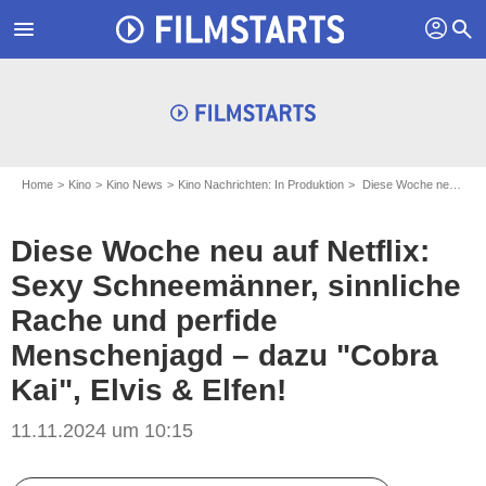
profil
menu
search
Home
Kino
Kino News
Kino Nachrichten: In Produktion
Diese Woche neu auf Netflix: Sexy Schneemänner, sinnliche Rache und perfide Menschenjagd – dazu "Cobra Kai", Elvis & Elfen!
Diese Woche neu auf Netflix:
Sexy Schneemänner, sinnliche
Rache und perfide
Menschenjagd – dazu "Cobra
Kai", Elvis & Elfen!
11.11.2024 um 10:15