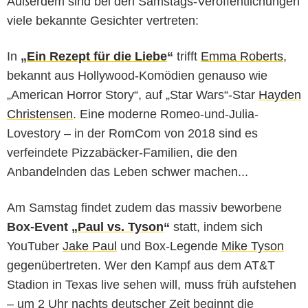
Außerdem sind bei den Samstags-Veröffentlichungen
viele bekannte Gesichter vertreten:
In
„
Ein Rezept für die Liebe
“
trifft
Emma Roberts
,
bekannt aus Hollywood-Komödien genauso wie
„American Horror Story“, auf „Star Wars“-Star
Hayden
Christensen
. Eine moderne Romeo-und-Julia-
Lovestory – in der RomCom von 2018 sind es
verfeindete Pizzabäcker-Familien, die den
Anbandelnden das Leben schwer machen...
Am Samstag findet zudem das massiv beworbene
Box-Event „
Paul vs. Tyson
“
statt, indem sich
YouTuber
Jake Paul
und Box-Legende
Mike Tyson
gegenübertreten. Wer den Kampf aus dem AT&T
Stadion in Texas live sehen will, muss früh aufstehen
– um 2 Uhr nachts deutscher Zeit beginnt die