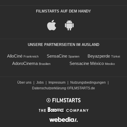
FILMSTARTS AUF DEM HANDY
UNSERE PARTNERSEITEN IM AUSLAND
AlloCiné
SensaCine
Beyazperde
Frankreich
Spanien
Türkei
AdoroCinema
Sensacine México
Brasilien
Mexiko
Über uns
|
Jobs
|
Impressum
|
Nutzungsbedingungen
|
Datenschutzerklärung
©FILMSTARTS.de