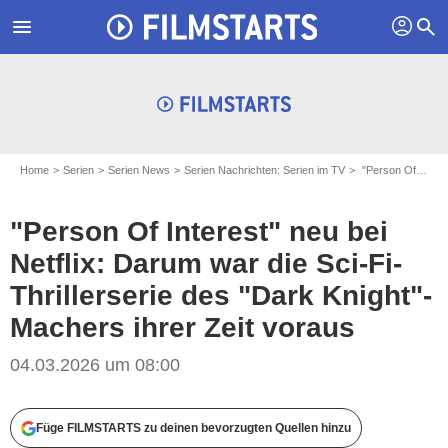
profil
menu
search
Home
Serien
Serien News
Serien Nachrichten: Serien im TV
"Person Of Interest" neu bei Netflix: Darum war die Sci-Fi-Thrillerserie des "Dark Knight"-Machers ihrer Zeit voraus
"Person Of Interest" neu bei
Netflix: Darum war die Sci-Fi-
Thrillerserie des "Dark Knight"-
Machers ihrer Zeit voraus
04.03.2026 um 08:00
Füge FILMSTARTS zu deinen bevorzugten Quellen hinzu