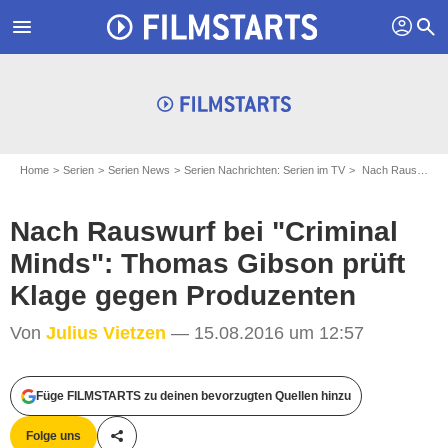
profil
menu
search
Home
Serien
Serien News
Serien Nachrichten: Serien im TV
Nach Rauswurf bei "Criminal Minds": Thomas Gibson prüft Klage gegen Produzenten
Nach Rauswurf bei "Criminal
Minds": Thomas Gibson prüft
Klage gegen Produzenten
Von
Julius Vietzen
— 15.08.2016 um 12:57
Füge FILMSTARTS zu deinen bevorzugten Quellen hinzu
Folge uns
Teile diesen Artikel