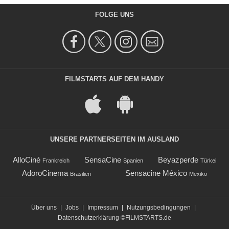
FOLGE UNS
FILMSTARTS AUF DEM HANDY
UNSERE PARTNERSEITEN IM AUSLAND
AlloCiné
SensaCine
Beyazperde
Frankreich
Spanien
Türkei
AdoroCinema
Sensacine México
Brasilien
Mexiko
Über uns
|
Jobs
|
Impressum
|
Nutzungsbedingungen
|
Datenschutzerklärung
©FILMSTARTS.de