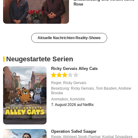
Rose
Aktuelle Nachrichten Reality-Shows
Neugestartete Serien
Ricky Gervais Alley Cats
Regie:
Ricky Gervais
Besetzung:
Ricky Gervais
,
Tom Basden
,
Andrew
Brooke
Animation
,
Komödie
7. August 2026 auf Netflix
Operation Safed Saagar
Regie:
Abhijeet Singh Parmar
,
Kushal Srivastava