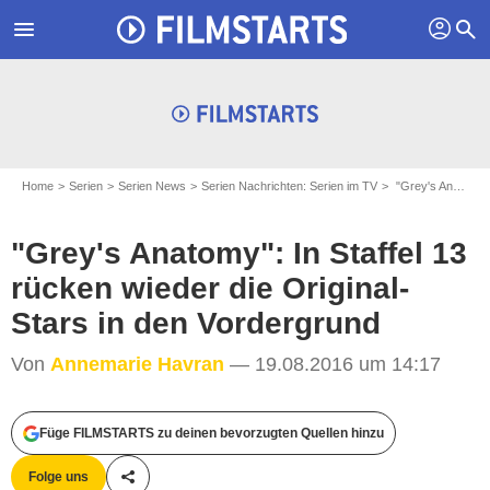
profil
menu
search
Home
Serien
Serien News
Serien Nachrichten: Serien im TV
"Grey's Anatomy": In Staffel 13 rücken wieder die Original-Stars in den Vordergrund
"Grey's Anatomy": In Staffel 13
rücken wieder die Original-
Stars in den Vordergrund
Von
Annemarie Havran
— 19.08.2016 um 14:17
Füge FILMSTARTS zu deinen bevorzugten Quellen hinzu
Folge uns
Teile diesen Artikel