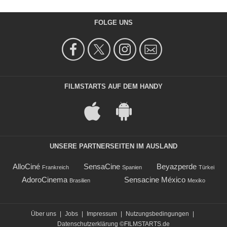
FOLGE UNS
FILMSTARTS AUF DEM HANDY
UNSERE PARTNERSEITEN IM AUSLAND
AlloCiné
SensaCine
Beyazperde
Frankreich
Spanien
Türkei
AdoroCinema
Sensacine México
Brasilien
Mexiko
Über uns
|
Jobs
|
Impressum
|
Nutzungsbedingungen
|
Datenschutzerklärung
©FILMSTARTS.de