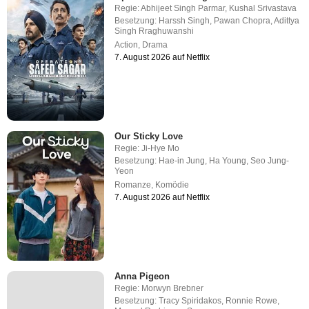
Regie:
Abhijeet Singh Parmar
,
Kushal Srivastava
Besetzung:
Harssh Singh
,
Pawan Chopra
,
Adittya
Singh Rraghuwanshi
Action
,
Drama
7. August 2026 auf Netflix
Our Sticky Love
Regie:
Ji-Hye Mo
Besetzung:
Hae-in Jung
,
Ha Young
,
Seo Jung-
Yeon
Romanze
,
Komödie
7. August 2026 auf Netflix
Anna Pigeon
Regie:
Morwyn Brebner
Besetzung:
Tracy Spiridakos
,
Ronnie Rowe
,