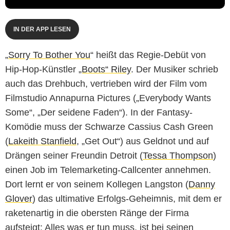
IN DER APP LESEN
„
Sorry To Bother You
“ heißt das Regie-Debüt von
Hip-Hop-Künstler
„Boots“ Riley
. Der Musiker schrieb
auch das Drehbuch, vertrieben wird der Film vom
Filmstudio Annapurna Pictures („Everybody Wants
Some“, „Der seidene Faden“). In der Fantasy-
Komödie muss der Schwarze Cassius Cash Green
(
Lakeith Stanfield
, „Get Out“) aus Geldnot und auf
Drängen seiner Freundin Detroit (
Tessa Thompson
)
einen Job im Telemarketing-Callcenter annehmen.
Dort lernt er von seinem Kollegen Langston (
Danny
Glover
) das ultimative Erfolgs-Geheimnis, mit dem er
raketenartig in die obersten Ränge der Firma
aufsteigt: Alles was er tun muss, ist bei seinen