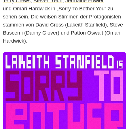
Terry Crews
,
Steven Yeun
,
Jermaine Fowler
und
Omari Hardwick
in „Sorry To Bother You“ zu
sehen sein. Die weißen Stimmen der Protagonisten
stammen von
David Cross
(Lakeith Stanfield),
Steve
Buscemi
(Danny Glover) und
Patton Oswalt
(Omari
Hardwick).