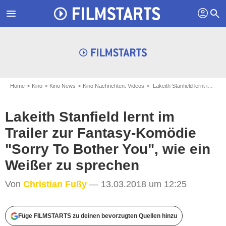
profil
menu
search
Home
Kino
Kino News
Kino Nachrichten: Videos
Lakeith Stanfield lernt im Trailer zur Fantasy-Komödie "Sorry To Bother You", wie ein Weißer zu sprechen
Lakeith Stanfield lernt im
Trailer zur Fantasy-Komödie
"Sorry To Bother You", wie ein
Weißer zu sprechen
Von
Christian Fußy
— 13.03.2018 um 12:25
Füge FILMSTARTS zu deinen bevorzugten Quellen hinzu