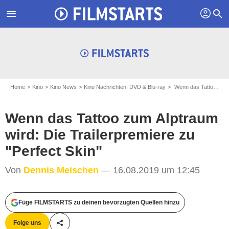
profil
menu
search
Home
Kino
Kino News
Kino Nachrichten: DVD & Blu-ray
Wenn das Tattoo zum Alptraum wird: Die Trailerpremiere zu "Perfect Skin"
Wenn das Tattoo zum Alptraum
wird: Die Trailerpremiere zu
"Perfect Skin"
Von
Dennis Meischen
— 16.08.2019 um 12:45
Füge FILMSTARTS zu deinen bevorzugten Quellen hinzu
Folge uns
Teile diesen Artikel