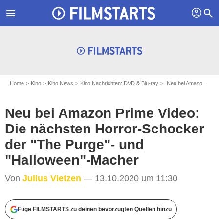
profil
menu
search
Home
Kino
Kino News
Kino Nachrichten: DVD & Blu-ray
Neu bei Amazon Prime Video: Die nächsten Horror-Schocker der "The Purge"- und "Halloween"-Macher
Neu bei Amazon Prime Video:
Die nächsten Horror-Schocker
der "The Purge"- und
"Halloween"-Macher
Von
Julius Vietzen
— 13.10.2020 um 11:30
Füge FILMSTARTS zu deinen bevorzugten Quellen hinzu
Amazon