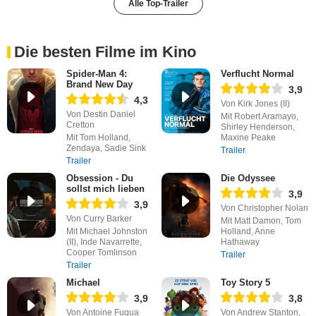
Alle Top-Trailer
Die besten Filme im Kino
Spider-Man 4:
Verflucht Normal
Brand New Day
3,9
4,3
Von Kirk Jones (II)
Von Destin Daniel
Mit Robert Aramayo,
Cretton
Shirley Henderson,
Mit Tom Holland,
Maxine Peake
Zendaya, Sadie Sink
Trailer
Trailer
Obsession - Du
Die Odyssee
sollst mich lieben
3,9
3,9
Von Christopher Nolan
Von Curry Barker
Mit Matt Damon, Tom
Mit Michael Johnston
Holland, Anne
(II), Inde Navarrette,
Hathaway
Cooper Tomlinson
Trailer
Trailer
Michael
Toy Story 5
3,9
3,8
Von Antoine Fuqua
Von Andrew Stanton,