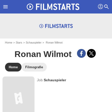
profil
menu
search
Home
Stars
Schauspieler
Ronan Wilmot
Ronan Wilmot
Home
Filmografie
Job
Schauspieler