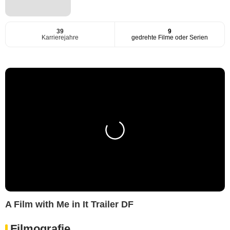
39
9
Karrierejahre
gedrehte Filme oder Serien
A Film with Me in It Trailer DF
Filmografie