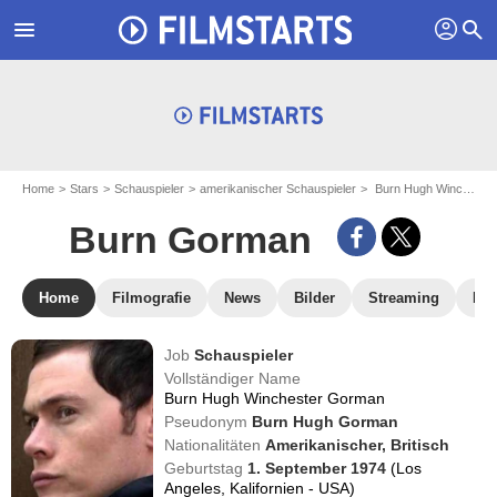
profil
menu
search
Home
Stars
Schauspieler
amerikanischer Schauspieler
Burn Hugh Winchester Gorman - aka : Burn Gorman
Burn Gorman
Home
Filmografie
News
Bilder
Streaming
DV
Job
Schauspieler
Vollständiger Name
Burn Hugh Winchester Gorman
Pseudonym
Burn Hugh Gorman
Nationalitäten
Amerikanischer,
Britisch
Geburtstag
1. September 1974
(Los
Angeles, Kalifornien - USA)