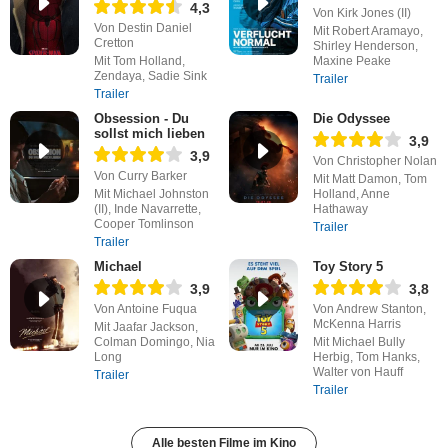
4,3
Von Kirk Jones (II)
Von Destin Daniel
Mit Robert Aramayo,
Cretton
Shirley Henderson,
Mit Tom Holland,
Maxine Peake
Zendaya, Sadie Sink
Trailer
Trailer
Obsession - Du
Die Odyssee
sollst mich lieben
3,9
3,9
Von Christopher Nolan
Von Curry Barker
Mit Matt Damon, Tom
Mit Michael Johnston
Holland, Anne
(II), Inde Navarrette,
Hathaway
Cooper Tomlinson
Trailer
Trailer
Michael
Toy Story 5
3,9
3,8
Von Antoine Fuqua
Von Andrew Stanton,
McKenna Harris
Mit Jaafar Jackson,
Colman Domingo, Nia
Mit Michael Bully
Long
Herbig, Tom Hanks,
Walter von Hauff
Trailer
Trailer
Alle besten Filme im Kino