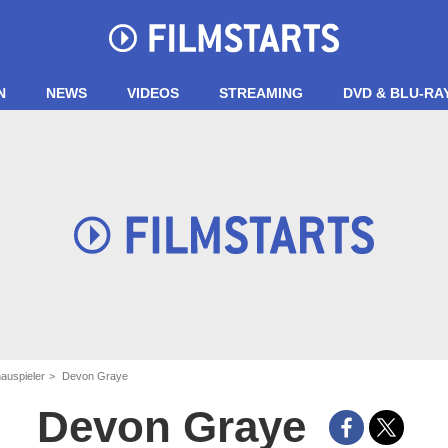
N
NEWS
VIDEOS
STREAMING
DVD & BLU-RA
auspieler
Devon Graye
Devon Graye