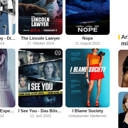
Ar
Grey's Anatomy - Die jungen Ärzte
The Lincoln Lawyer
Nope
mi
024
17. Oktober 2024
11. August 2022
The Girlfriend Experience
I See You - Das Böse ist näher als du denkst
I Blame Society
024
12. Juni 2020
Unbekannter Starttermin