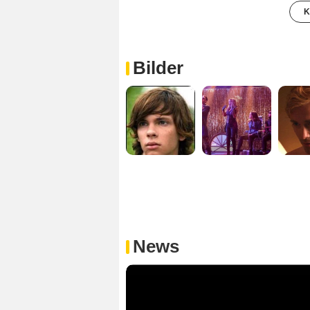
K
Bilder
News