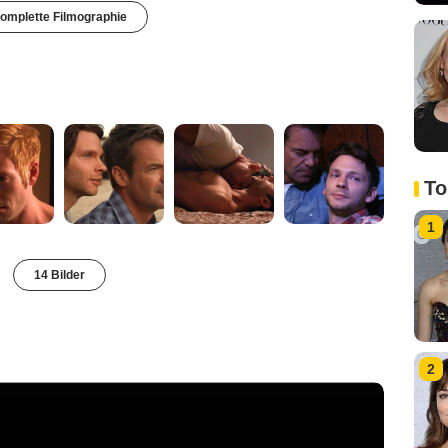
omplette Filmographie
To
1
14 Bilder
2