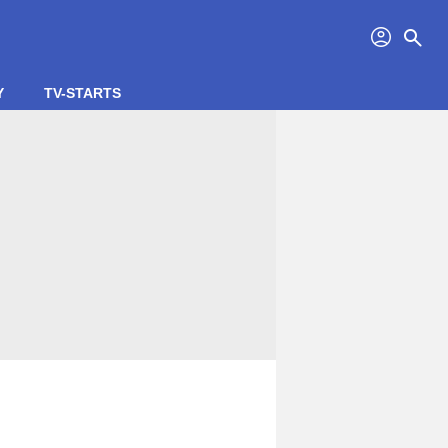
profil
search
Y
TV-STARTS