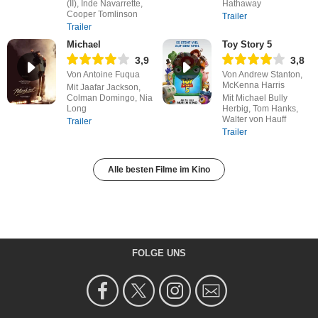
(II), Inde Navarrette,
Hathaway
Cooper Tomlinson
Trailer
Trailer
Michael
Toy Story 5
3,9
3,8
Von Antoine Fuqua
Von Andrew Stanton,
McKenna Harris
Mit Jaafar Jackson,
Colman Domingo, Nia
Mit Michael Bully
Long
Herbig, Tom Hanks,
Walter von Hauff
Trailer
Trailer
Alle besten Filme im Kino
FOLGE UNS