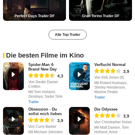
Perfect Days Trailer DF
Gran Torino Trailer DF
Alle Top-Trailer
Die besten Filme im Kino
Spider-Man 4:
Verflucht Normal
Brand New Day
3,9
4,3
Von Kirk Jones (II)
Von Destin Daniel
Mit Robert Aramayo,
Cretton
Shirley Henderson,
Mit Tom Holland,
Maxine Peake
Zendaya, Sadie Sink
Trailer
Trailer
Obsession - Du
Die Odyssee
sollst mich lieben
3,9
3,9
Von Christopher Nolan
Von Curry Barker
Mit Matt Damon, Tom
Mit Michael Johnston
Holland, Anne