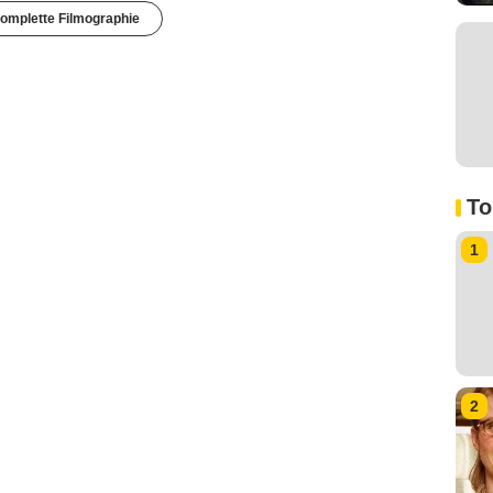
omplette Filmographie
To
1
2