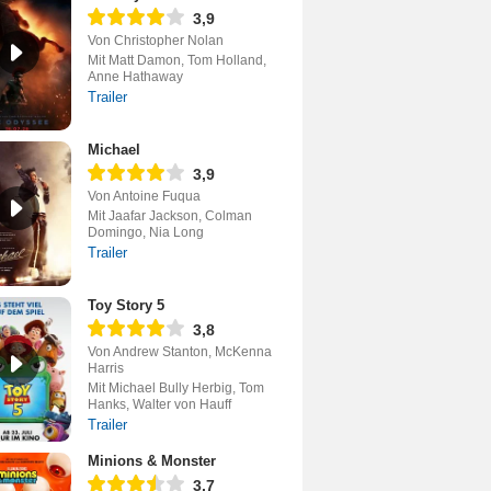
3,9
Von Christopher Nolan
Mit Matt Damon, Tom Holland,
Anne Hathaway
Trailer
Michael
3,9
Von Antoine Fuqua
Mit Jaafar Jackson, Colman
Domingo, Nia Long
Trailer
Toy Story 5
3,8
Von Andrew Stanton, McKenna
Harris
Mit Michael Bully Herbig, Tom
Hanks, Walter von Hauff
Trailer
Minions & Monster
3,7