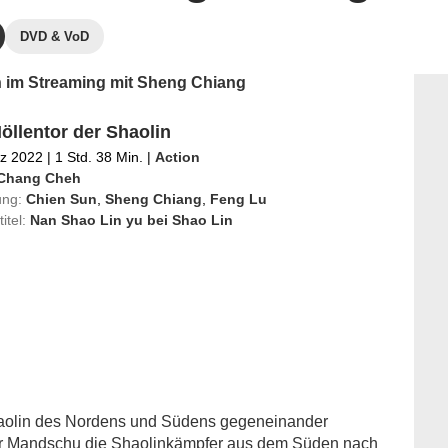
DVD & VoD
en im Streaming mit Sheng Chiang
öllentor der Shaolin
rz 2022
|
1 Std. 38 Min.
|
Action
Chang Cheh
ung:
Chien Sun
,
Sheng Chiang
,
Feng Lu
titel:
Nan Shao Lin yu bei Shao Lin
haolin des Nordens und Südens gegeneinander
der Mandschu die Shaolinkämpfer aus dem Süden nach