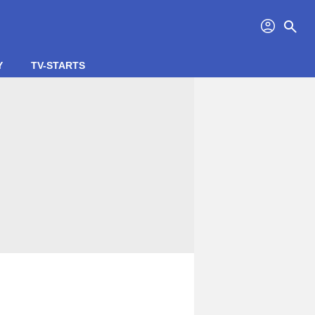
profil
search
Y
TV-STARTS