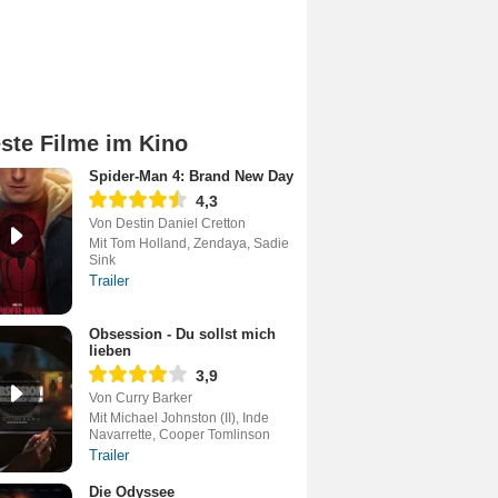
ste Filme im Kino
Spider-Man 4: Brand New Day
4,3
Von Destin Daniel Cretton
Mit Tom Holland, Zendaya, Sadie
Sink
Trailer
Obsession - Du sollst mich
lieben
3,9
Von Curry Barker
Mit Michael Johnston (II), Inde
Navarrette, Cooper Tomlinson
Trailer
Die Odyssee