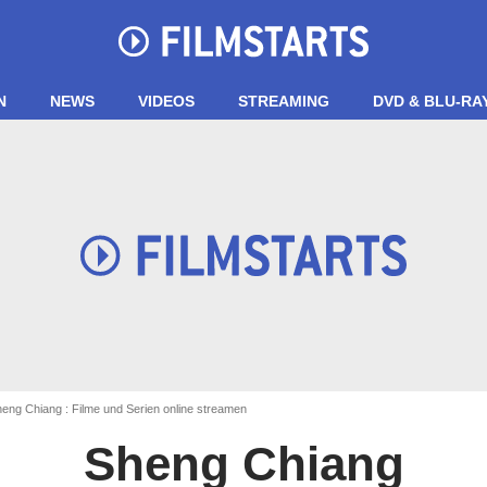
N
NEWS
VIDEOS
STREAMING
DVD & BLU-RA
eng Chiang : Filme und Serien online streamen
Sheng Chiang