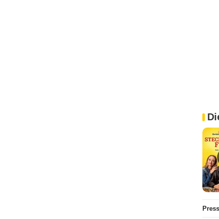
Di
Pres