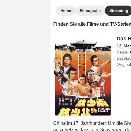
Home
Filmografie
Streaming
Finden Sie alle Filme und TV-Seri
Das H
13. Mä
Regie:
Besetz
Original
China im 17. Jahrhundert: Um die S
aufzuhetzen, lässt ein Gouverneur 