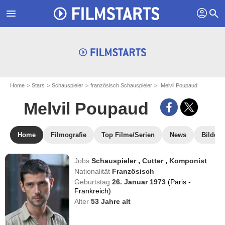
profil
menu
search
Home
Stars
Schauspieler
französisch Schauspieler
Melvil Poupaud
Melvil Poupaud
Home
Filmografie
Top Filme/Serien
News
Bilder
Jobs
Schauspieler
,
Cutter
,
Komponist
Nationalität
Französisch
Geburtstag
26. Januar 1973
(Paris -
Frankreich)
Alter
53
Jahre alt