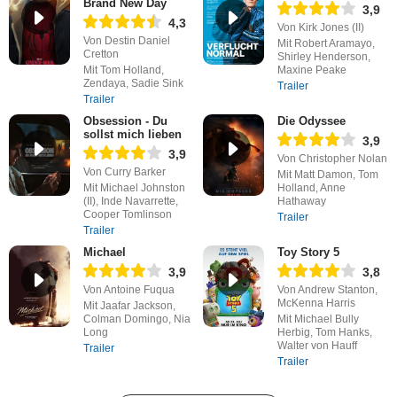
Brand New Day
3,9
4,3
Von Kirk Jones (II)
Von Destin Daniel
Mit Robert Aramayo,
Cretton
Shirley Henderson,
Mit Tom Holland,
Maxine Peake
Zendaya, Sadie Sink
Trailer
Trailer
Obsession - Du
Die Odyssee
sollst mich lieben
3,9
3,9
Von Christopher Nolan
Von Curry Barker
Mit Matt Damon, Tom
Mit Michael Johnston
Holland, Anne
(II), Inde Navarrette,
Hathaway
Cooper Tomlinson
Trailer
Trailer
Michael
Toy Story 5
3,9
3,8
Von Antoine Fuqua
Von Andrew Stanton,
McKenna Harris
Mit Jaafar Jackson,
Colman Domingo, Nia
Mit Michael Bully
Long
Herbig, Tom Hanks,
Walter von Hauff
Trailer
Trailer