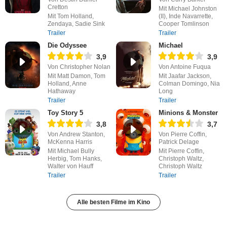
Cretton
Mit Michael Johnston
Mit Tom Holland,
(II), Inde Navarrette,
Zendaya, Sadie Sink
Cooper Tomlinson
Trailer
Trailer
Die Odyssee
Michael
3,9
3,9
Von Christopher Nolan
Von Antoine Fuqua
Mit Matt Damon, Tom
Mit Jaafar Jackson,
Holland, Anne
Colman Domingo, Nia
Hathaway
Long
Trailer
Trailer
Toy Story 5
Minions & Monster
3,8
3,7
Von Andrew Stanton,
Von Pierre Coffin,
McKenna Harris
Patrick Delage
Mit Michael Bully
Mit Pierre Coffin,
Herbig, Tom Hanks,
Christoph Waltz,
Walter von Hauff
Christoph Waltz
Trailer
Trailer
Alle besten Filme im Kino