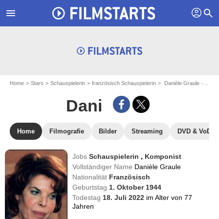
profil
menu
search
Home
Stars
Schauspielerin
französisch Schauspielerin
Danièle Graule - aka : Dani
Dani
Home
Filmografie
Bilder
Streaming
DVD & VoD
Jobs
Schauspielerin
,
Komponist
Vollständiger Name
Danièle Graule
Nationalität
Französisch
Geburtstag
1. Oktober 1944
Todestag
18. Juli 2022
im Alter von 77
Jahren