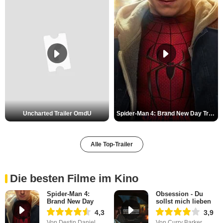
Uncharted Trailer OmdU
Spider-Man 4: Brand New Day Trailer (3) DF
Alle Top-Trailer
Die besten Filme im Kino
Spider-Man 4:
Obsession - Du
Brand New Day
sollst mich lieben
4,3
3,9
Von Destin Daniel
Von Curry Barker