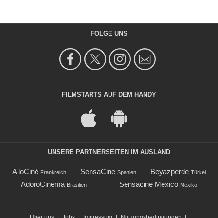
FOLGE UNS
FILMSTARTS AUF DEM HANDY
UNSERE PARTNERSEITEN IM AUSLAND
AlloCiné
SensaCine
Beyazperde
Frankreich
Spanien
Türkei
AdoroCinema
Sensacine México
Brasilien
Mexiko
Über uns
|
Jobs
|
Impressum
|
Nutzungsbedingungen
|