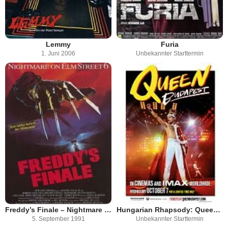
Lemmy
Furia
1. Juni 2006
Unbekannter Starttermin
Freddy’s Finale – Nightmare on Elm Street 6
Hungarian Rhapsody: Queen Live In Budapest '86
5. September 1991
Unbekannter Starttermin