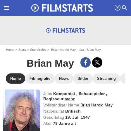
profil
menu
search
Home
Stars
Star-Archiv
Brian Harold May - aka : Brian May
Brian May
Home
Filmografie
News
Bilder
Streaming
Vid
Jobs
Komponist
,
Schauspieler
,
Regisseur
mehr
Vollständiger Name
Brian Harold May
Nationalität
Britisch
Geburtstag
19. Juli 1947
Alter
79
Jahre alt