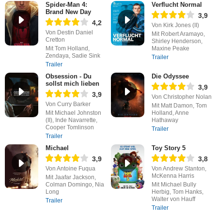
Spider-Man 4:
Verflucht Normal
Brand New Day
3,9
4,2
Von Kirk Jones (II)
Von Destin Daniel
Mit Robert Aramayo,
Cretton
Shirley Henderson,
Mit Tom Holland,
Maxine Peake
Zendaya, Sadie Sink
Trailer
Trailer
Obsession - Du
Die Odyssee
sollst mich lieben
3,9
3,9
Von Christopher Nolan
Von Curry Barker
Mit Matt Damon, Tom
Mit Michael Johnston
Holland, Anne
(II), Inde Navarrette,
Hathaway
Cooper Tomlinson
Trailer
Trailer
Michael
Toy Story 5
3,9
3,8
Von Antoine Fuqua
Von Andrew Stanton,
McKenna Harris
Mit Jaafar Jackson,
Colman Domingo, Nia
Mit Michael Bully
Long
Herbig, Tom Hanks,
Walter von Hauff
Trailer
Trailer