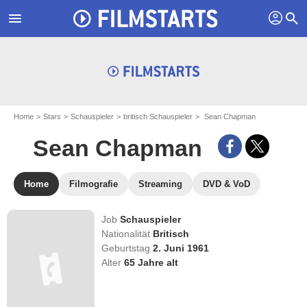
profil
menu
search
Home
Stars
Schauspieler
britisch Schauspieler
Sean Chapman
Sean Chapman
Home
Filmografie
Streaming
DVD & VoD
Job
Schauspieler
Nationalität
Britisch
Geburtstag
2. Juni 1961
Alter
65
Jahre alt