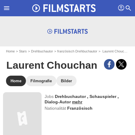
profil
menu
search
Home
Stars
Drehbuchautor
französisch Drehbuchautor
Laurent Chouchan
Laurent Chouchan
Home
Filmografie
Bilder
Jobs
Drehbuchautor
,
Schauspieler
,
Dialog-Autor
mehr
Nationalität
Französisch