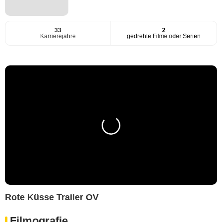
33
2
Karrierejahre
gedrehte Filme oder Serien
Rote Küsse Trailer OV
Filmografie