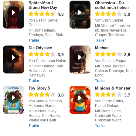
Spider-Man 4:
Obsession - Du
Brand New Day
sollst mich lieben
4,3
3,9
Von Destin Daniel
Von Curry Barker
Cretton
Mit Michael Johnston
Mit Tom Holland,
(II), Inde Navarrette,
Zendaya, Sadie Sink
Cooper Tomlinson
Trailer
Trailer
Die Odyssee
Michael
3,9
3,9
Von Christopher Nolan
Von Antoine Fuqua
Mit Matt Damon, Tom
Mit Jaafar Jackson,
Holland, Anne
Colman Domingo, Nia
Hathaway
Long
Trailer
Trailer
Toy Story 5
Minions & Monster
3,8
3,7
Von Andrew Stanton,
Von Pierre Coffin,
McKenna Harris
Patrick Delage
Mit Michael Bully
Mit Pierre Coffin,
Herbig, Tom Hanks,
Christoph Waltz,
Walter von Hauff
Christoph Waltz
Trailer
Trailer