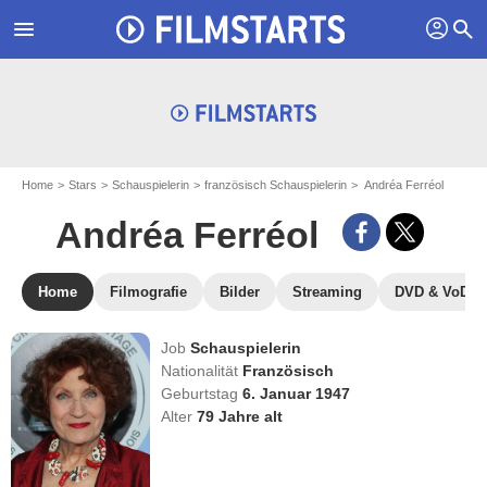
profil
menu
search
Home
Stars
Schauspielerin
französisch Schauspielerin
Andréa Ferréol
Andréa Ferréol
Home
Filmografie
Bilder
Streaming
DVD & VoD
Job
Schauspielerin
Nationalität
Französisch
Geburtstag
6. Januar 1947
Alter
79
Jahre alt