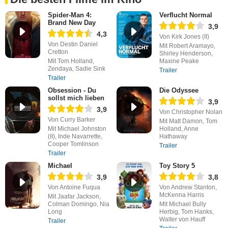
Spider-Man 4:
Verflucht Normal
Brand New Day
3,9
4,3
Von Kirk Jones (II)
Von Destin Daniel
Mit Robert Aramayo,
Cretton
Shirley Henderson,
Mit Tom Holland,
Maxine Peake
Zendaya, Sadie Sink
Trailer
Trailer
Obsession - Du
Die Odyssee
sollst mich lieben
3,9
3,9
Von Christopher Nolan
Von Curry Barker
Mit Matt Damon, Tom
Mit Michael Johnston
Holland, Anne
(II), Inde Navarrette,
Hathaway
Cooper Tomlinson
Trailer
Trailer
Michael
Toy Story 5
3,9
3,8
Von Antoine Fuqua
Von Andrew Stanton,
McKenna Harris
Mit Jaafar Jackson,
Colman Domingo, Nia
Mit Michael Bully
Long
Herbig, Tom Hanks,
Walter von Hauff
Trailer