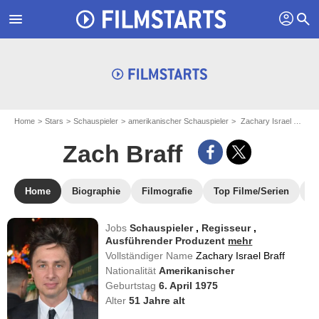
profil
menu
search
Home
Stars
Schauspieler
amerikanischer Schauspieler
Zachary Israel Braff - aka : Zach Braff
Zach Braff
Home
Biographie
Filmografie
Top Filme/Serien
N
Jobs
Schauspieler
,
Regisseur
,
Ausführender Produzent
mehr
Vollständiger Name
Zachary Israel Braff
Nationalität
Amerikanischer
Geburtstag
6. April 1975
Alter
51
Jahre alt