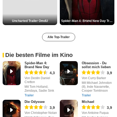
Uncharted Trailer OmdU
Spider-Man 4: Brand New Day Trailer (3) DF
Alle Top-Trailer
Die besten Filme im Kino
Spider-Man 4:
Obsession - Du
Brand New Day
sollst mich lieben
4,3
3,9
Von Destin Daniel
Von Curry Barker
Cretton
Mit Michael Johnston
Mit Tom Holland,
(II), Inde Navarrette,
Zendaya, Sadie Sink
Cooper Tomlinson
Trailer
Trailer
Die Odyssee
Michael
3,9
3,9
Von Christopher Nolan
Von Antoine Fuqua