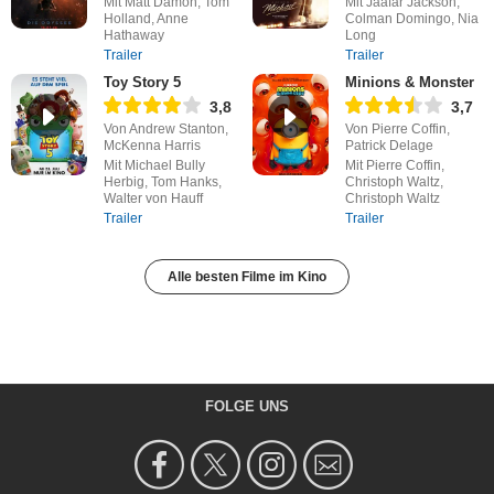
Mit Matt Damon, Tom
Mit Jaafar Jackson,
Holland, Anne
Colman Domingo, Nia
Hathaway
Long
Trailer
Trailer
Toy Story 5
Minions & Monster
3,8
3,7
Von Andrew Stanton,
Von Pierre Coffin,
McKenna Harris
Patrick Delage
Mit Michael Bully
Mit Pierre Coffin,
Herbig, Tom Hanks,
Christoph Waltz,
Walter von Hauff
Christoph Waltz
Trailer
Trailer
Alle besten Filme im Kino
FOLGE UNS