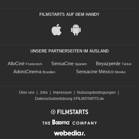
FILMSTARTS AUF DEM HANDY
UNSERE PARTNERSEITEN IM AUSLAND
AlloCiné
SensaCine
Beyazperde
Frankreich
Spanien
Türkei
AdoroCinema
Sensacine México
Brasilien
Mexiko
Über uns
|
Jobs
|
Impressum
|
Nutzungsbedingungen
|
Datenschutzerklärung
©FILMSTARTS.de