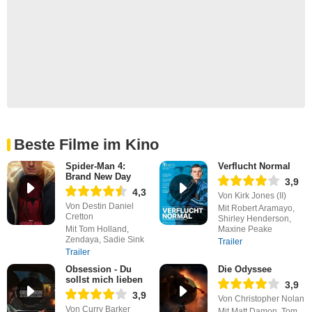
Beste Filme im Kino
Spider-Man 4:
Verflucht Normal
Brand New Day
3,9
4,3
Von Kirk Jones (II)
Von Destin Daniel
Mit Robert Aramayo,
Cretton
Shirley Henderson,
Mit Tom Holland,
Maxine Peake
Zendaya, Sadie Sink
Trailer
Trailer
Obsession - Du
Die Odyssee
sollst mich lieben
3,9
3,9
Von Christopher Nolan
Von Curry Barker
Mit Matt Damon, Tom