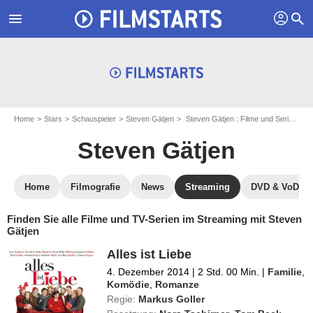
profil
menu
search
Home
Stars
Schauspieler
Steven Gätjen
Steven Gätjen : Filme und Serien online streamen
Steven Gätjen
Home
Filmografie
News
Streaming
DVD & VoD
Finden Sie alle Filme und TV-Serien im Streaming mit Steven
Gätjen
Alles ist Liebe
4. Dezember 2014
|
2 Std. 00 Min.
|
Familie
,
Komödie
,
Romanze
Regie:
Markus Goller