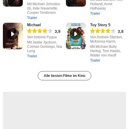
Mit Michael Johnston
Holland, Anne
(II), Inde Navarrette,
Hathaway
Cooper Tomlinson
Trailer
Trailer
Michael
Toy Story 5
3,9
3,8
Von Antoine Fuqua
Von Andrew Stanton,
McKenna Harris
Mit Jaafar Jackson,
Colman Domingo, Nia
Mit Michael Bully
Long
Herbig, Tom Hanks,
Walter von Hauff
Trailer
Trailer
Alle besten Filme im Kino