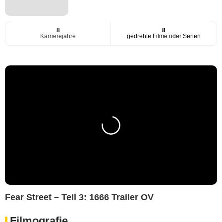
8
8
Karrierejahre
gedrehte Filme oder Serien
Fear Street – Teil 3: 1666 Trailer OV
Filmografie