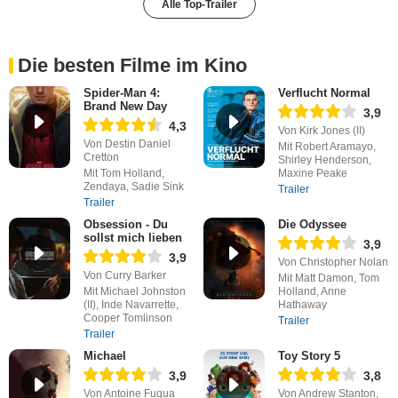
Alle Top-Trailer
Die besten Filme im Kino
Spider-Man 4:
Verflucht Normal
Brand New Day
3,9
4,3
Von Kirk Jones (II)
Von Destin Daniel
Mit Robert Aramayo,
Cretton
Shirley Henderson,
Mit Tom Holland,
Maxine Peake
Zendaya, Sadie Sink
Trailer
Trailer
Obsession - Du
Die Odyssee
sollst mich lieben
3,9
3,9
Von Christopher Nolan
Von Curry Barker
Mit Matt Damon, Tom
Mit Michael Johnston
Holland, Anne
(II), Inde Navarrette,
Hathaway
Cooper Tomlinson
Trailer
Trailer
Michael
Toy Story 5
3,9
3,8
Von Antoine Fuqua
Von Andrew Stanton,