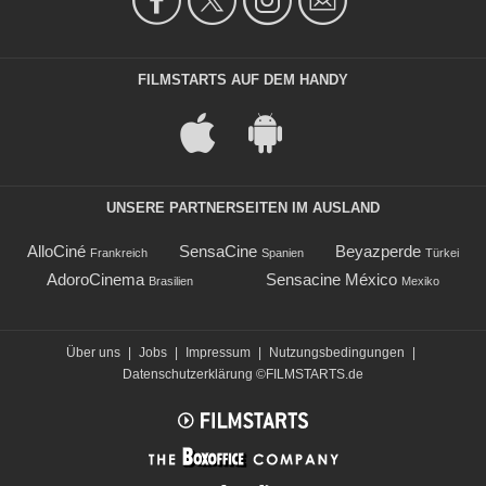
FILMSTARTS AUF DEM HANDY
UNSERE PARTNERSEITEN IM AUSLAND
AlloCiné
SensaCine
Beyazperde
Frankreich
Spanien
Türkei
AdoroCinema
Sensacine México
Brasilien
Mexiko
Über uns
|
Jobs
|
Impressum
|
Nutzungsbedingungen
|
Datenschutzerklärung
©FILMSTARTS.de