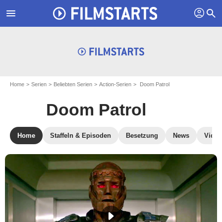
profil
menu
search
Home
Serien
Beliebten Serien
Action-Serien
Doom Patrol
Doom Patrol
Home
Staffeln & Episoden
Besetzung
News
Video