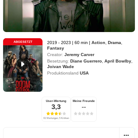
ABGESETZT
2019 - 2023
|
60 min
|
Action
,
Drama
,
Fantasy
Creator:
Jeremy Carver
Besetzung:
Diane Guerrero
,
April Bowlby
,
Joivan Wade
Produktionsland
USA
User-Wertung
Meine Freunde
3,3
--
61 Wertungen, 5 Kritiken