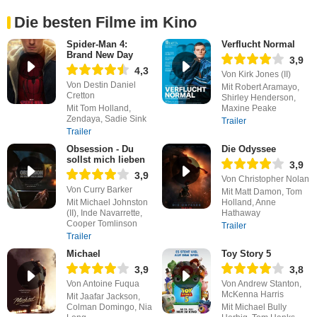
Die besten Filme im Kino
Spider-Man 4:
Verflucht Normal
Brand New Day
3,9
4,3
Von Kirk Jones (II)
Von Destin Daniel
Mit Robert Aramayo,
Cretton
Shirley Henderson,
Mit Tom Holland,
Maxine Peake
Zendaya, Sadie Sink
Trailer
Trailer
Obsession - Du
Die Odyssee
sollst mich lieben
3,9
3,9
Von Christopher Nolan
Von Curry Barker
Mit Matt Damon, Tom
Mit Michael Johnston
Holland, Anne
(II), Inde Navarrette,
Hathaway
Cooper Tomlinson
Trailer
Trailer
Michael
Toy Story 5
3,9
3,8
Von Antoine Fuqua
Von Andrew Stanton,
McKenna Harris
Mit Jaafar Jackson,
Colman Domingo, Nia
Mit Michael Bully