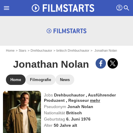
profil
menu
search
Home
Stars
Drehbuchautor
britisch Drehbuchautor
Jonathan Nolan
Jonathan Nolan
Home
Filmografie
News
Jobs
Drehbuchautor
,
Ausführender
Produzent
,
Regisseur
mehr
Pseudonym
Jonah Nolan
Nationalität
Britisch
Geburtstag
6. Juni 1976
Alter
50
Jahre alt