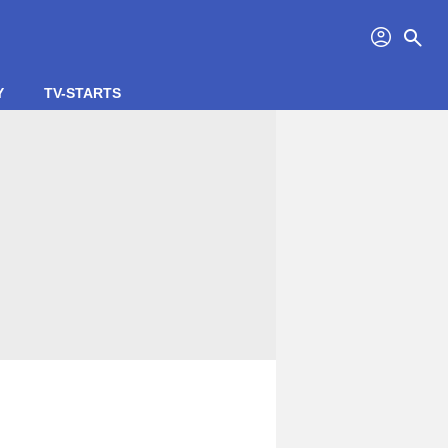
profil
search
Y
TV-STARTS