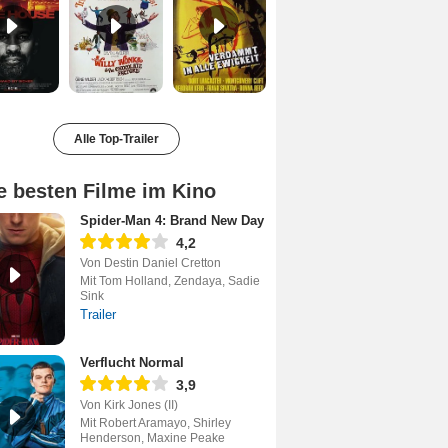
Alle Top-Trailer
e besten Filme im Kino
Spider-Man 4: Brand New Day
4,2
Von Destin Daniel Cretton
Mit Tom Holland, Zendaya, Sadie
Sink
Trailer
Verflucht Normal
3,9
Von Kirk Jones (II)
Mit Robert Aramayo, Shirley
Henderson, Maxine Peake