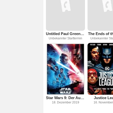
Untitled Paul Greengrass Crime Thriller with George Clooney
The Ends of t
Unbekannter Starttermin
Unbekannter Sta
Star Wars 9: Der Aufstieg Skywalkers
Justice Le
18. Dezember 2019
16. November