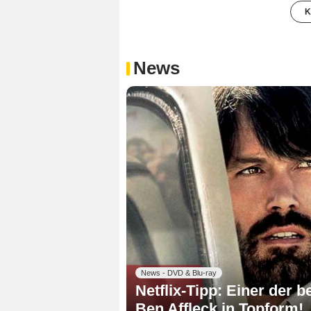
K
News
News - DVD & Blu-ray
Netflix-Tipp: Einer der b
Ben Affleck in Topform!