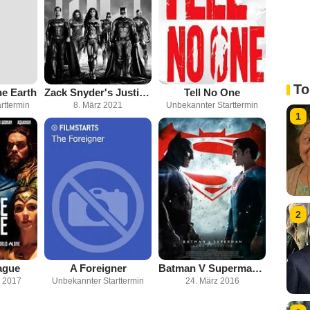
To
he Earth
Zack Snyder's Justice League
Tell No One
rttermin
8. März 2021
Unbekannter Starttermin
1
2
ague
A Foreigner
Batman V Superman: Dawn Of Justice
 2017
Unbekannter Starttermin
24. März 2016