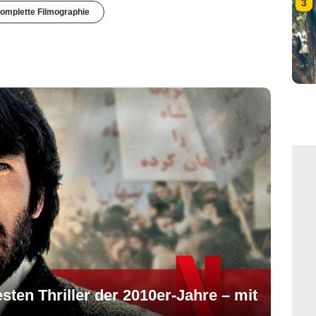
3
omplette Filmographie
esten Thriller der 2010er-Jahre – mit