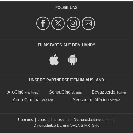
FOLGE UNS
FILMSTARTS AUF DEM HANDY
UNSERE PARTNERSEITEN IM AUSLAND
AlloCiné
SensaCine
Beyazperde
Frankreich
Spanien
Türkei
AdoroCinema
Sensacine México
Brasilien
Mexiko
Über uns
|
Jobs
|
Impressum
|
Nutzungsbedingungen
|
Datenschutzerklärung
©FILMSTARTS.de