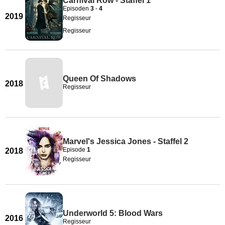
Carnival Row - Staffel 1
Episoden
3
-
4
2019
Regisseur
Regisseur
Queen Of Shadows
2018
Regisseur
Marvel's Jessica Jones - Staffel 2
Episode
1
2018
Regisseur
Underworld 5: Blood Wars
2016
Regisseur