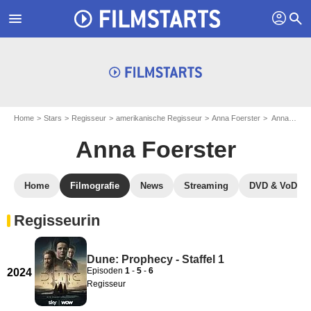
profil
menu
search
Home
Stars
Regisseur
amerikanische Regisseur
Anna Foerster
Anna Foerster: Filmografie
Anna Foerster
Home
Filmografie
News
Streaming
DVD & VoD
Regisseurin
Dune: Prophecy - Staffel 1
Episoden
1
-
5
-
6
2024
Regisseur