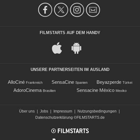
FILMSTARTS AUF DEM HANDY
UNSERE PARTNERSEITEN IM AUSLAND
AlloCiné
SensaCine
Beyazperde
Frankreich
Spanien
Türkei
AdoroCinema
Sensacine México
Brasilien
Mexiko
Über uns
|
Jobs
|
Impressum
|
Nutzungsbedingungen
|
Datenschutzerklärung
©FILMSTARTS.de