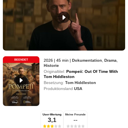
BEENDET
2026
|
45 min
|
Dokumentation
,
Drama
,
Historie
Originaltitel:
Pompeii: Out Of Time With
Tom Hiddleston
Besetzung:
Tom Hiddleston
Produktionsland
USA
User-Wertung
Meine Freunde
3,1
--