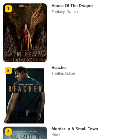
House Of The Dragon
1
Fantasy
,
Drama
Reacher
2
Thriller
,
Action
Murder In A Small Town
3
Krimi