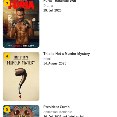
Fúria - Rasende Wut
3
Drama
29. Juli 2026
This Is Not a Murder Mystery
4
Krimi
14. August 2025
President Curtis
5
Animation
,
Komödie
26. Juli 2026 auf [adult swim]