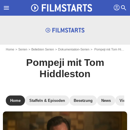
profil
menu
search
Home
Serien
Beliebten Serien
Dokumentation-Serien
Pompeji mit Tom Hiddleston
Pompeji mit Tom
Hiddleston
Home
Staffeln & Episoden
Besetzung
News
Video