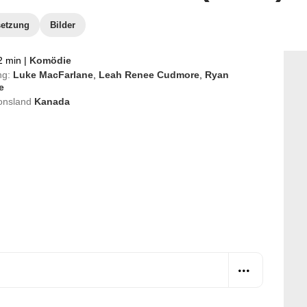
etzung
Bilder
2 min
|
Komödie
ng:
Luke MacFarlane
,
Leah Renee Cudmore
,
Ryan
e
onsland
Kanada