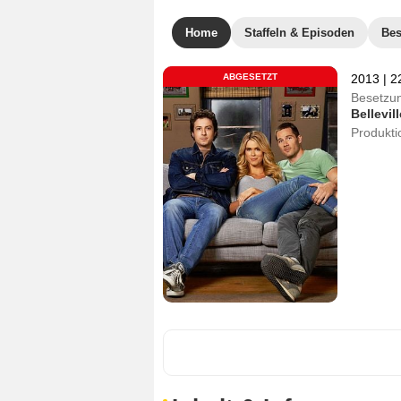
Home
Staffeln & Episoden
Bes
ABGESETZT
2013
|
2
Besetzu
Bellevill
Produkti