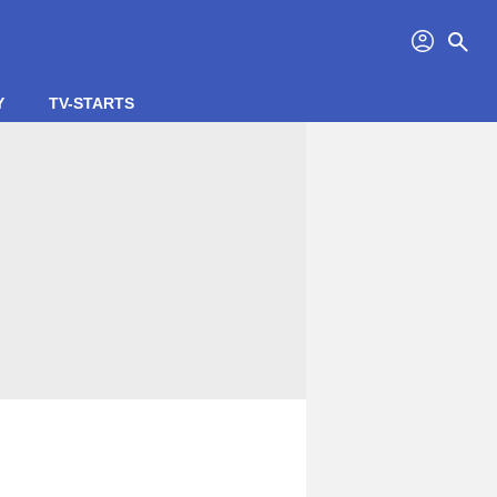
profil
search
Y
TV-STARTS