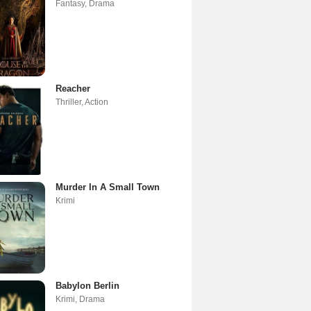
Fantasy
,
Drama
Reacher
Thriller
,
Action
Murder In A Small Town
Krimi
Babylon Berlin
Krimi
,
Drama