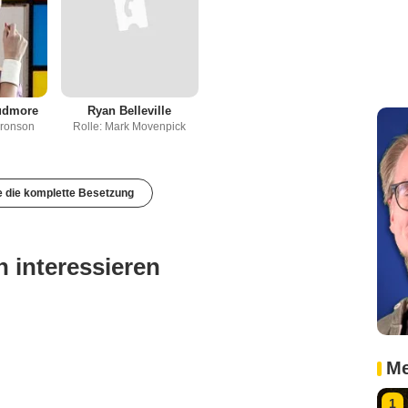
udmore
Ryan Belleville
Bronson
Rolle: Mark Movenpick
e die komplette Besetzung
 interessieren
Me
1