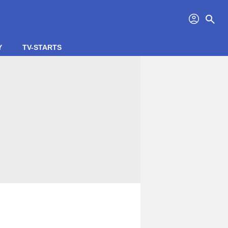
profil
search
Y
TV-STARTS