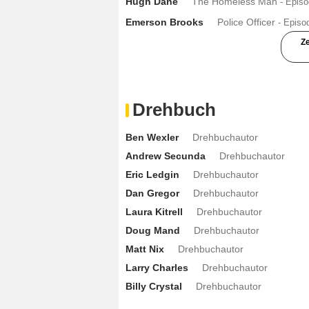
Hugh Dane
The Homeless Man
- Epis
Emerson Brooks
Police Officer
- Episo
Ze
Adam Campbell
Connor Tate
- Episode
Ida Darvish
Stacy
- Episode :
11
Drehbuch
Andrew Secunda
Cue card guy
- Epis
Ben Wexler
Drehbuchautor
Sugar Ray Leonard
Sugar Ray Leona
Andrew Secunda
Drehbuchautor
Kristen Anderson-Lopez
Kristen And
Eric Ledgin
Drehbuchautor
McG
McG
- Episode :
5
Dan Gregor
Drehbuchautor
Brian Huskey
Brian
- Episode :
6
Laura Kitrell
Drehbuchautor
Ravi Patel
Casey
- Episode :
7
Doug Mand
Drehbuchautor
Rob Reiner
Himself
- Episode :
10
Matt Nix
Drehbuchautor
Dan Gill
Dan Gill
- Episode :
12
Larry Charles
Drehbuchautor
Will Sasso
Will Sasso
- Episode :
2
Billy Crystal
Drehbuchautor
Robert Lopez
Robert Lopez
- Episode 