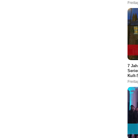
Freita
7 Jah
Serie
Kult-
Freita