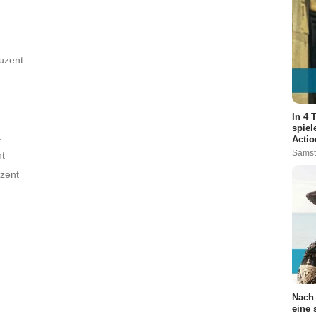
e :
9
uzent
2
In 4 
sode :
13
spiel
t
Actio
:
1
Samst
t
zent
de :
4
Nach 
eine 