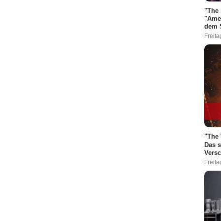
"The 
"Amer
dem S
Freita
"The 
Das s
Vers
Freita