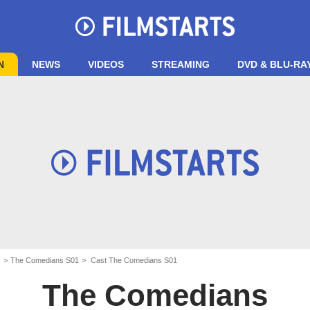
N
NEWS
VIDEOS
STREAMING
DVD & BLU-RA
s
The Comedians S01
Cast The Comedians S01
The Comedians