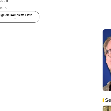
ode :
8
de :
9
ige die komplette Liste
 :
10
ode :
1
rd
- Episode :
2
erson-Lopez
- Episode :
4
Se
:
4