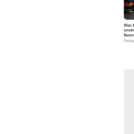
Was f
unser
Numm
Freita