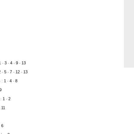
1
-
3
-
4
-
9
-
13
2
-
5
-
7
-
12
-
13
n :
1
-
4
-
8
9
 :
1
-
2
11
:
6