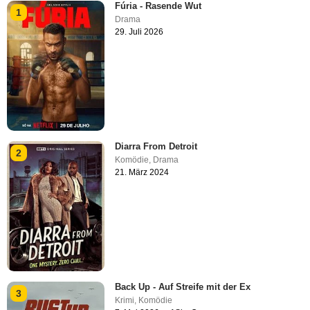
Fúria - Rasende Wut
1
Drama
29. Juli 2026
Diarra From Detroit
2
Komödie
,
Drama
21. März 2024
Back Up - Auf Streife mit der Ex
3
Krimi
,
Komödie