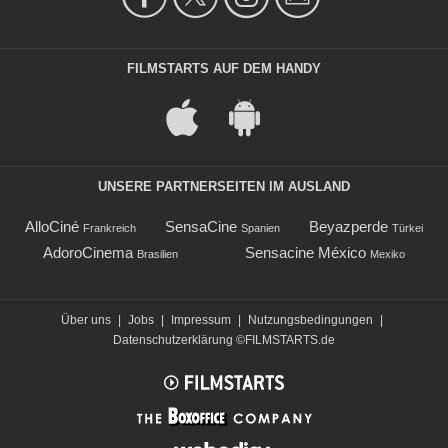
FILMSTARTS AUF DEM HANDY
UNSERE PARTNERSEITEN IM AUSLAND
AlloCiné
SensaCine
Beyazperde
Frankreich
Spanien
Türkei
AdoroCinema
Sensacine México
Brasilien
Mexiko
Über uns
|
Jobs
|
Impressum
|
Nutzungsbedingungen
|
Datenschutzerklärung
©FILMSTARTS.de