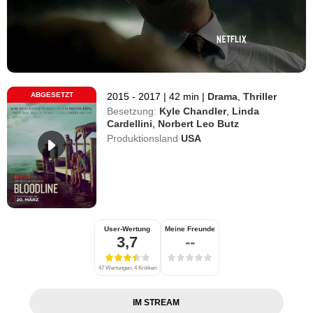
ABGESETZT
2015 - 2017
|
42 min
|
Drama
,
Thriller
Besetzung:
Kyle Chandler
,
Linda
Cardellini
,
Norbert Leo Butz
Produktionsland
USA
User-Wertung
Meine Freunde
3,7
--
47 Wertungen, 4 Kritiken
IM STREAM