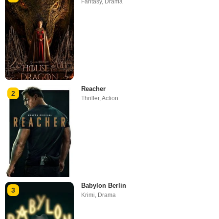
Fantasy
,
Drama
Reacher
2
Thriller
,
Action
Babylon Berlin
3
Krimi
,
Drama