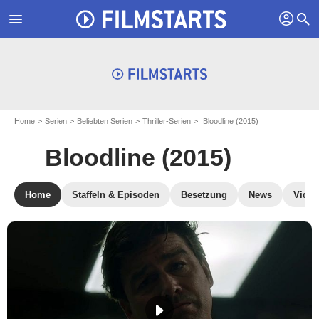
profil
menu
search
Home
Serien
Beliebten Serien
Thriller-Serien
Bloodline (2015)
Bloodline (2015)
Home
Staffeln & Episoden
Besetzung
News
Video