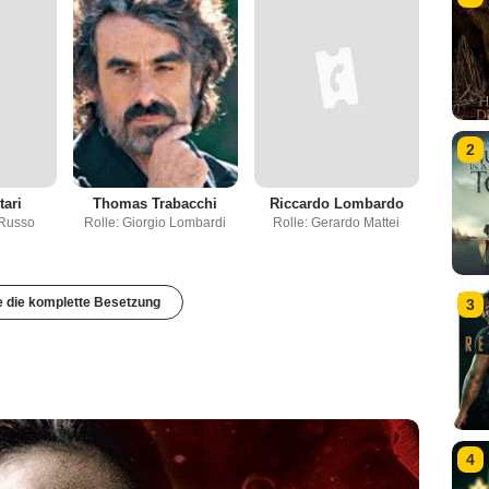
2
tari
Thomas Trabacchi
Riccardo Lombardo
 Russo
Rolle: Giorgio Lombardi
Rolle: Gerardo Mattei
e die komplette Besetzung
3
4