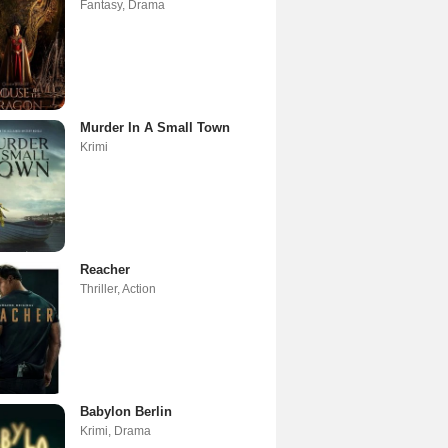
Fantasy
,
Drama
Murder In A Small Town
Krimi
Reacher
Thriller
,
Action
Babylon Berlin
Krimi
,
Drama