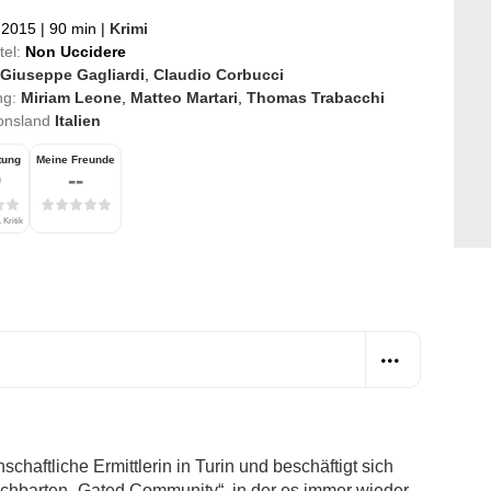
t 2015
|
90 min
|
Krimi
tel:
Non Uccidere
Giuseppe Gagliardi
,
Claudio Corbucci
ng:
Miriam Leone
,
Matteo Martari
,
Thomas Trabacchi
onsland
Italien
tung
Meine Freunde
0
--
 Kritik
schaftliche Ermittlerin in Turin und beschäftigt sich
achbarten „Gated Community“, in der es immer wieder