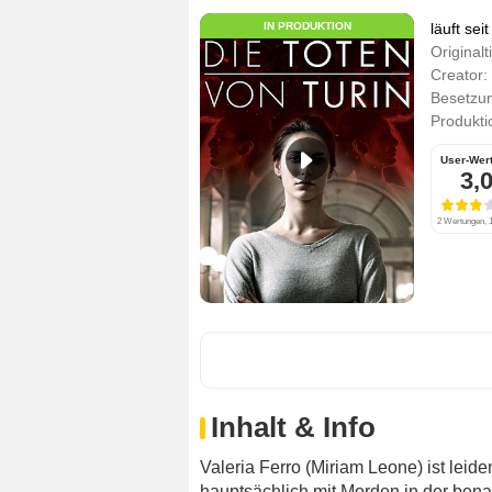
IN PRODUKTION
läuft sei
Originalti
Creator:
Besetzu
Produkti
User-Wer
3,
2 Wertungen, 1
Inhalt & Info
Valeria Ferro (Miriam Leone) ist leiden
hauptsächlich mit Morden in der ben