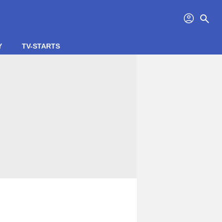
profil
search
Y
TV-STARTS