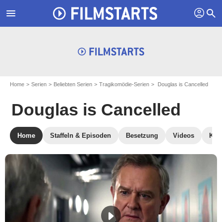
profil
menu
search
Home
Serien
Beliebten Serien
Tragikomödie-Serien
Douglas is Cancelled
Douglas is Cancelled
Home
Staffeln & Episoden
Besetzung
Videos
Krit