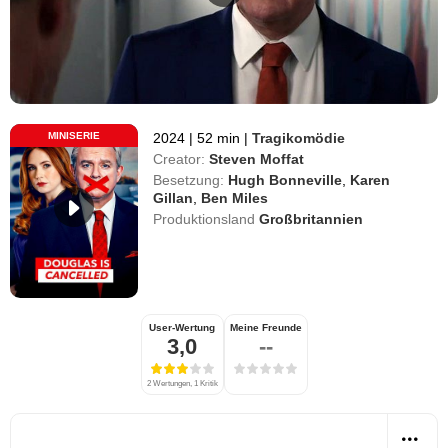
MINISERIE
2024
|
52 min
|
Tragikomödie
Creator:
Steven Moffat
Besetzung:
Hugh Bonneville
,
Karen
Gillan
,
Ben Miles
Produktionsland
Großbritannien
User-Wertung
Meine Freunde
3,0
--
2 Wertungen, 1 Kritik