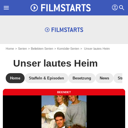
profil
menu
search
Home
Serien
Beliebten Serien
Komödie-Serien
Unser lautes Heim
Unser lautes Heim
Home
Staffeln & Episoden
Besetzung
News
Strea
BEENDET