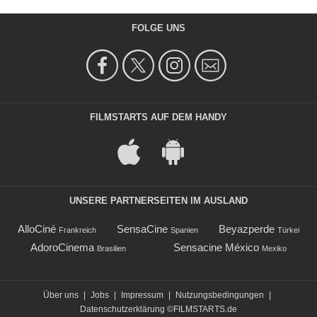
FOLGE UNS
FILMSTARTS AUF DEM HANDY
UNSERE PARTNERSEITEN IM AUSLAND
AlloCiné
SensaCine
Beyazperde
Frankreich
Spanien
Türkei
AdoroCinema
Sensacine México
Brasilien
Mexiko
Über uns
|
Jobs
|
Impressum
|
Nutzungsbedingungen
|
Datenschutzerklärung
©FILMSTARTS.de