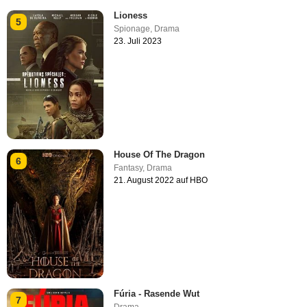
Lioness
5
Spionage
,
Drama
23. Juli 2023
House Of The Dragon
6
Fantasy
,
Drama
21. August 2022 auf HBO
Fúria - Rasende Wut
7