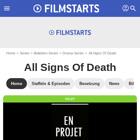
profil
menu
search
Home
Serien
Beliebten Serien
Drama-Serien
All Signs Of Death
All Signs Of Death
Home
Staffeln & Episoden
Besetzung
News
Bilde
PILOT