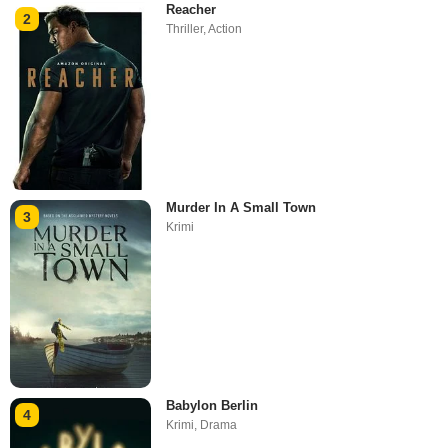
Reacher
2
Thriller
,
Action
Murder In A Small Town
3
Krimi
Babylon Berlin
4
Krimi
,
Drama