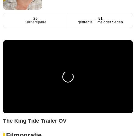
25
51
Karrierejahre
gedrehte Filme oder Serien
The King Tide Trailer OV
Filmografie