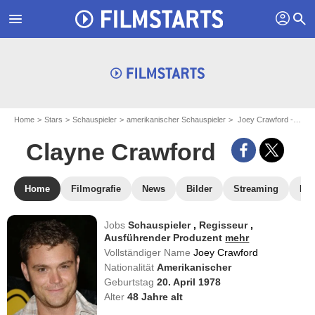
profil
menu
search
Home
Stars
Schauspieler
amerikanischer Schauspieler
Joey Crawford - aka : Clayne Crawford
Clayne Crawford
Home
Filmografie
News
Bilder
Streaming
DV
Jobs
Schauspieler
,
Regisseur
,
Ausführender Produzent
mehr
Vollständiger Name
Joey Crawford
Nationalität
Amerikanischer
Geburtstag
20. April 1978
Alter
48
Jahre alt