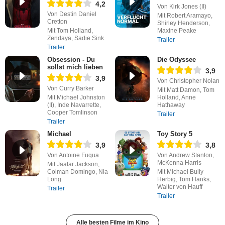
4,2
Von Kirk Jones (II)
Von Destin Daniel
Mit Robert Aramayo,
Cretton
Shirley Henderson,
Mit Tom Holland,
Maxine Peake
Zendaya, Sadie Sink
Trailer
Trailer
Obsession - Du
Die Odyssee
sollst mich lieben
3,9
3,9
Von Christopher Nolan
Von Curry Barker
Mit Matt Damon, Tom
Mit Michael Johnston
Holland, Anne
(II), Inde Navarrette,
Hathaway
Cooper Tomlinson
Trailer
Trailer
Michael
Toy Story 5
3,9
3,8
Von Antoine Fuqua
Von Andrew Stanton,
McKenna Harris
Mit Jaafar Jackson,
Colman Domingo, Nia
Mit Michael Bully
Long
Herbig, Tom Hanks,
Walter von Hauff
Trailer
Trailer
Alle besten Filme im Kino