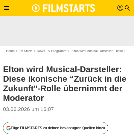
profil
menu
search
Home
TV-Starts
News TV-Programm
Elton wird Musical-Darsteller: Diese ikonische “Zurück in die Zukunft”-Rolle übernimmt der Moderator
Elton wird Musical-Darsteller:
Diese ikonische “Zurück in die
Zukunft”-Rolle übernimmt der
Moderator
03.06.2026 um 16:07
RTL / Willi Weber
Füge FILMSTARTS zu deinen bevorzugten Quellen hinzu