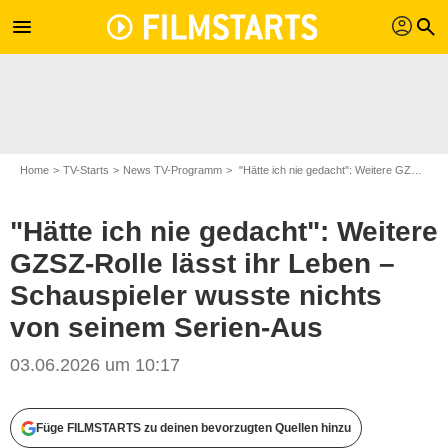
profil
menu
search
Home
TV-Starts
News TV-Programm
"Hätte ich nie gedacht": Weitere GZSZ-Rolle lässt ihr Leben – Schauspieler wusste nichts von seinem Serien-Aus
"Hätte ich nie gedacht": Weitere
GZSZ-Rolle lässt ihr Leben –
Schauspieler wusste nichts
von seinem Serien-Aus
03.06.2026 um 10:17
RTL / Anna Riedel
Füge FILMSTARTS zu deinen bevorzugten Quellen hinzu