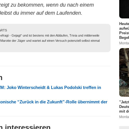
gezeigt zu bekommen, wenn du nach einem
leibst du immer auf dem Laufenden.
Heute
aufwü
TARTS
Preis
ragt - Gejagt“ und ist bestens mit den Abläufen, Trivia und mittlerweile
Bege
Marotte der Jäger und wartet auf einen Versuch potenziell selbst einmal
Monta
n
M: Joko Winterscheidt & Lukas Podolski treffen in
ikonische “Zurück in die Zukunft”-Rolle übernimmt der
"Jetz
Deut
mit 
Monta
 interessieren