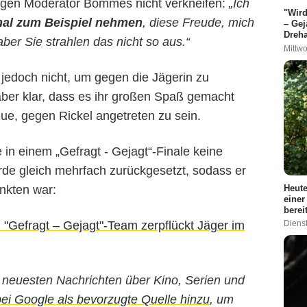
gegen Moderator Bommes nicht verkneifen:
„Ich
"Wird
mal zum Beispiel nehmen
, diese Freude, mich
– Gej
Dreha
ber Sie strahlen das nicht so aus.“
Mittwo
 jedoch nicht, um gegen die Jägerin zu
 aber klar, dass es ihr großen Spaß gemacht
ue, gegen Rickel angetreten zu sein.
in einem „Gefragt - Gejagt“-Finale keine
e gleich mehrfach zurückgesetzt, sodass er
Heute
nkten war:
einer
berei
"Gefragt – Gejagt"-Team zerpflückt Jäger im
Dienst
ie neuesten Nachrichten über Kino, Serien und
 Google als bevorzugte Quelle hinzu
, um