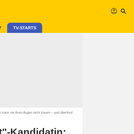
profil
search
Y
TV-STARTS
ihren Augen nicht trauen – und überfordert Alexander Bommes
gt"-Kandidatin: