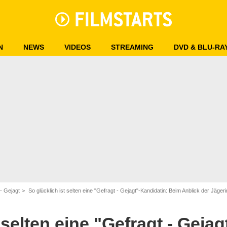
N
NEWS
VIDEOS
STREAMING
DVD & BLU-RA
- Gejagt
So glücklich ist selten eine "Gefragt - Gejagt"-Kandidatin: Beim Anblick der Jägerin kann sie 
 selten eine "Gefragt - Geja