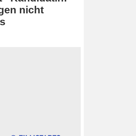
gen nicht
es