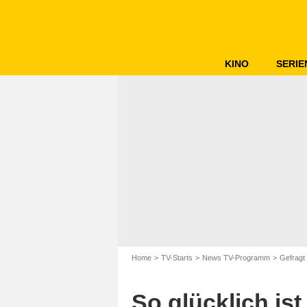
KINO
SERIE
Home
TV-Starts
News TV-Programm
Gefragt 
So glücklich ist