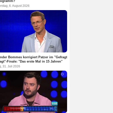
rogramm?
rstag, 6. August 2026
nder Bommes korrigiert Patzer im "Gefragt
agt"-Finale: "Das erste Mal in 15 Jahren"
g, 31. Juli 2026