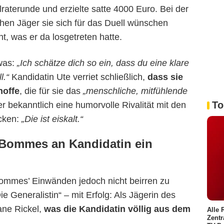
llraterunde und erzielte satte 4000 Euro. Bei der
hen Jäger sie sich für das Duell wünschen
, was er da losgetreten hatte.
was:
„Ich schätze dich so ein, dass du eine klare
ARD
l.“
Kandidatin Ute verriet schließlich,
dass sie
hoffe
, die für sie das
„menschliche, mitfühlende
To
 bekanntlich eine humorvolle Rivalität mit den
ocken:
„Die ist eiskalt.“
h Bommes an Kandidatin ein
Bommes’ Einwänden jedoch nicht beirren zu
ie Generalistin“ – mit Erfolg: Als Jägerin des
ane Rickel,
was die Kandidatin völlig aus dem
Alle 
Zentr