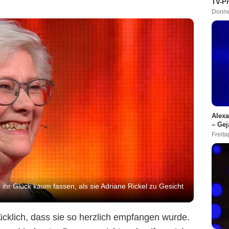
TV-P
Donne
Alexa
– Gej
Freita
 ihr Glück kaum fassen, als sie Adriane Rickel zu Gesicht
lücklich, dass sie so herzlich empfangen wurde.