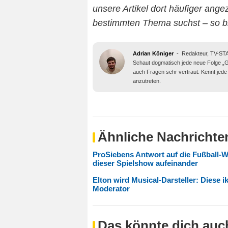
unsere Artikel dort häufiger an
bestimmten Thema suchst – so b
Adrian Königer
-
Redakteur, TV-S
Schaut dogmatisch jede neue Folge „Gef
auch Fragen sehr vertraut. Kennt jede 
anzutreten.
Ähnliche Nachrichte
ProSiebens Antwort auf die Fußball-W
dieser Spielshow aufeinander
Elton wird Musical-Darsteller: Diese 
Moderator
Das könnte dich auch