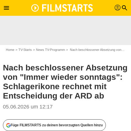
profil
menu
search
Home
TV-Starts
News TV-Programm
Nach beschlossener Absetzung von "Immer wieder sonntags": Schlagerikone rechnet mit Entscheidung der ARD ab
Nach beschlossener Absetzung
von "Immer wieder sonntags":
Schlagerikone rechnet mit
Entscheidung der ARD ab
05.06.2026 um 12:17
SWR/Wolfgang Breiteneicher
Füge FILMSTARTS zu deinen bevorzugten Quellen hinzu