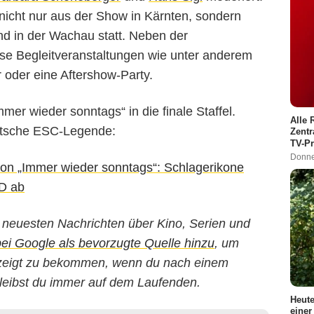
 nicht nur aus der Show in Kärnten, sondern
nd in der Wachau statt. Neben der
rse Begleitveranstaltungen wie unter anderem
r oder eine Aftershow-Party.
mer wieder sonntags“ in die finale Staffel.
Alle 
eutsche ESC-Legende:
Zentr
TV-P
Donne
on „Immer wieder sonntags“: Schlagerikone
RD ab
ie neuesten Nachrichten über Kino, Serien und
 Google als bevorzugte Quelle hinzu
, um
gezeigt zu bekommen, wenn du nach einem
leibst du immer auf dem Laufenden.
Heute
einer