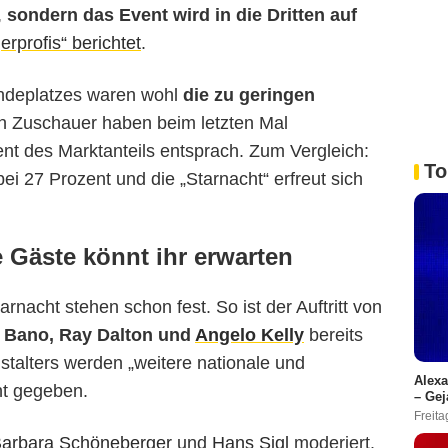
,
sondern das Event wird in die Dritten auf
erprofis“ berichtet
.
endeplatzes waren wohl
die zu geringen
en Zuschauer haben beim letzten Mal
ent des Marktanteils entsprach. Zum Vergleich:
To
bei 27 Prozent und die „Starnacht“ erfreut sich
e Gäste könnt ihr erwarten
tarnacht stehen schon fest. So ist der Auftritt von
l Bano, Ray Dalton und
Angelo Kelly
bereits
stalters werden „weitere nationale und
Alexa
nt gegeben.
– Gej
Freita
arbara Schöneberger
und
Hans Sigl
moderiert.