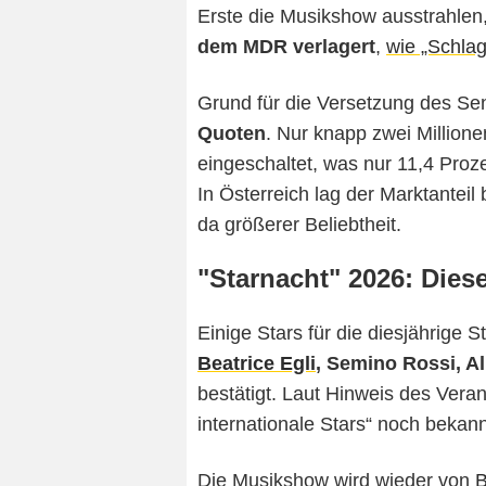
Erste die Musikshow ausstrahlen
dem MDR verlagert
,
wie „Schlag
Grund für die Versetzung des S
Quoten
. Nur knapp zwei Million
eingeschaltet, was nur 11,4 Proz
In Österreich lag der Marktanteil 
da größerer Beliebtheit.
"Starnacht" 2026: Dies
Einige Stars für die diesjährige S
Beatrice Egli
, Semino Rossi, A
bestätigt. Laut Hinweis des Veran
internationale Stars“ noch bekan
Die Musikshow wird wieder von
B