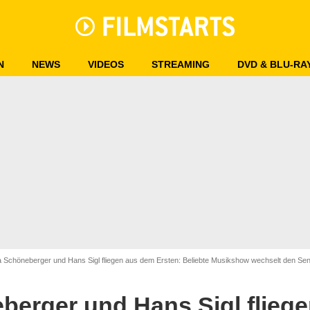
N
NEWS
VIDEOS
STREAMING
DVD & BLU-RA
MDR/krivograd/ipmedia
 Schöneberger und Hans Sigl fliegen aus dem Ersten: Beliebte Musikshow wechselt den Se
berger und Hans Sigl flieg