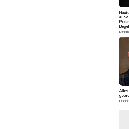
Heute
aufwü
Preis
Bege
Monta
Alles
getri
Donner