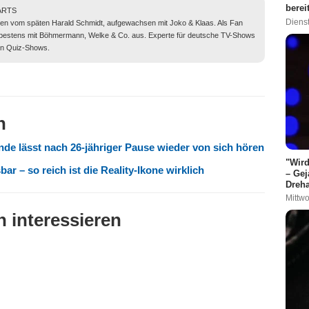
berei
TARTS
Dienst
ogen vom späten Harald Schmidt, aufgewachsen mit Joko & Klaas. Als Fan
 bestens mit Böhmermann, Welke & Co. aus. Experte für deutsche TV-Shows
rn Quiz-Shows.
n
de lässt nach 26-jähriger Pause wieder von sich hören
"Wird
r – so reich ist die Reality-Ikone wirklich
– Gej
Dreha
Mittwo
 interessieren