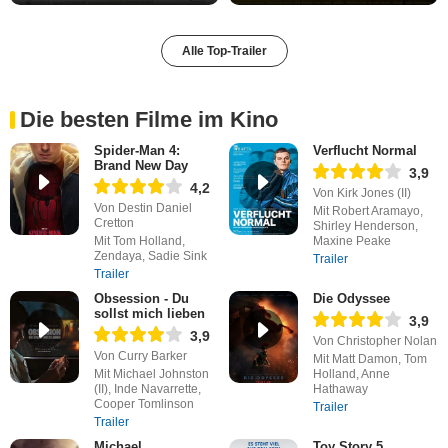
Alle Top-Trailer
Die besten Filme im Kino
Spider-Man 4:
Verflucht Normal
Brand New Day
3,9
4,2
Von Kirk Jones (II)
Von Destin Daniel
Mit Robert Aramayo,
Cretton
Shirley Henderson,
Mit Tom Holland,
Maxine Peake
Zendaya, Sadie Sink
Trailer
Trailer
Obsession - Du
Die Odyssee
sollst mich lieben
3,9
3,9
Von Christopher Nolan
Von Curry Barker
Mit Matt Damon, Tom
Mit Michael Johnston
Holland, Anne
(II), Inde Navarrette,
Hathaway
Cooper Tomlinson
Trailer
Trailer
Michael
Toy Story 5