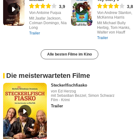
3,9
3,8
Von Antoine Fuqua
Von Andrew Stanton,
McKenna Harris
Mit Jaafar Jackson,
Colman Domingo, Nia
Mit Michael Bully
Long
Herbig, Tom Hanks,
Walter von Hauff
Trailer
Trailer
Alle besten Filme im Kino
Die meisterwarteten Filme
Steckerlfischfiasko
von Ed Herzog
mit Sebastian Bezzel, Simon Schwarz
Film - Krimi
Trailer