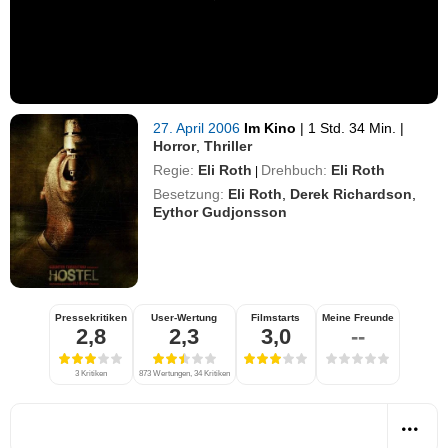
27. April 2006
Im Kino
|
1 Std. 34 Min.
|
Horror
,
Thriller
Regie:
Eli Roth
Drehbuch:
Eli Roth
|
Besetzung:
Eli Roth
,
Derek Richardson
,
Eythor Gudjonsson
Pressekritiken
User-Wertung
Filmstarts
Meine Freunde
2,8
2,3
3,0
--
3 Kritiken
873 Wertungen, 34 Kritiken