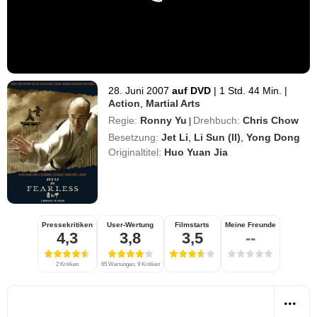
28. Juni 2007
auf DVD
|
1 Std. 44 Min.
|
Action
,
Martial Arts
Regie:
Ronny Yu
Drehbuch:
Chris Chow
|
Besetzung:
Jet Li
,
Li Sun (II)
,
Yong Dong
Originaltitel:
Huo Yuan Jia
Pressekritiken
User-Wertung
Filmstarts
Meine Freunde
4,3
3,8
3,5
--
2 Kritiken
65 Wertungen, 9 Kritiken