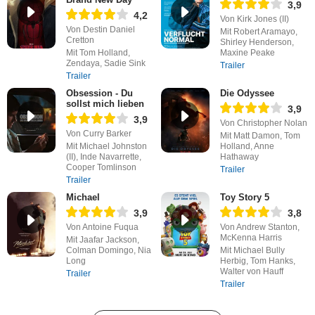
3,9
4,2
Von Kirk Jones (II)
Von Destin Daniel
Mit Robert Aramayo,
Cretton
Shirley Henderson,
Mit Tom Holland,
Maxine Peake
Zendaya, Sadie Sink
Trailer
Trailer
Obsession - Du
Die Odyssee
sollst mich lieben
3,9
3,9
Von Christopher Nolan
Von Curry Barker
Mit Matt Damon, Tom
Mit Michael Johnston
Holland, Anne
(II), Inde Navarrette,
Hathaway
Cooper Tomlinson
Trailer
Trailer
Michael
Toy Story 5
3,9
3,8
Von Antoine Fuqua
Von Andrew Stanton,
McKenna Harris
Mit Jaafar Jackson,
Colman Domingo, Nia
Mit Michael Bully
Long
Herbig, Tom Hanks,
Walter von Hauff
Trailer
Trailer