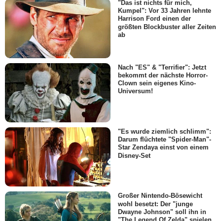
"Das ist nichts für mich,
Kumpel": Vor 33 Jahren lehnte
Harrison Ford einen der
größten Blockbuster aller Zeiten
ab
Nach "ES" & "Terrifier": Jetzt
bekommt der nächste Horror-
Clown sein eigenes Kino-
Universum!
"Es wurde ziemlich schlimm":
Darum flüchtete "Spider-Man"-
Star Zendaya einst von einem
Disney-Set
Großer Nintendo-Bösewicht
wohl besetzt: Der "junge
Dwayne Johnson" soll ihn in
"The Legend Of Zelda" spielen