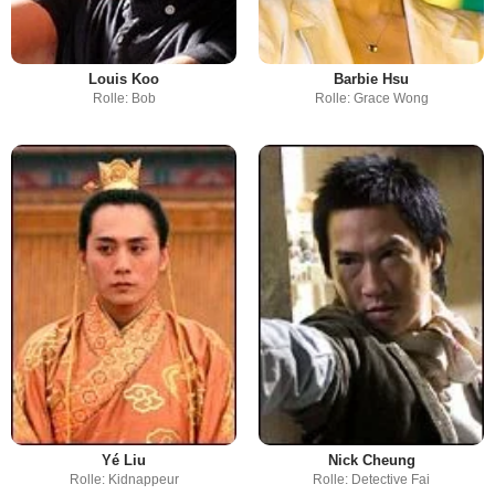
Louis Koo
Barbie Hsu
Rolle: Bob
Rolle: Grace Wong
Yé Liu
Nick Cheung
Rolle: Kidnappeur
Rolle: Detective Fai