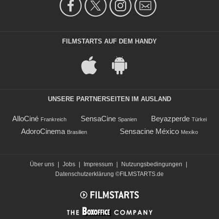
FILMSTARTS AUF DEM HANDY
UNSERE PARTNERSEITEN IM AUSLAND
AlloCiné
SensaCine
Beyazperde
Frankreich
Spanien
Türkei
AdoroCinema
Sensacine México
Brasilien
Mexiko
Über uns
|
Jobs
|
Impressum
|
Nutzungsbedingungen
|
Datenschutzerklärung
©FILMSTARTS.de