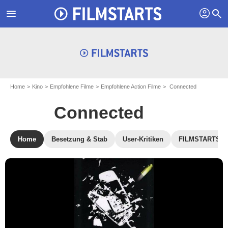
profil
menu
search
Home
Kino
Empfohlene Filme
Empfohlene Action Filme
Connected
Connected
Home
Besetzung & Stab
User-Kritiken
FILMSTARTS-Kr