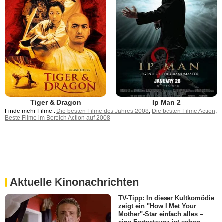
Tiger & Dragon
Ip Man 2
Finde mehr Filme :
Die besten Filme des Jahres 2008
,
Die besten Filme Action
,
Beste Filme im Bereich Action auf 2008
.
Aktuelle Kinonachrichten
TV-Tipp: In dieser Kultkomödie
zeigt ein "How I Met Your
Mother"-Star einfach alles –
eine Fortsetzung ist schon