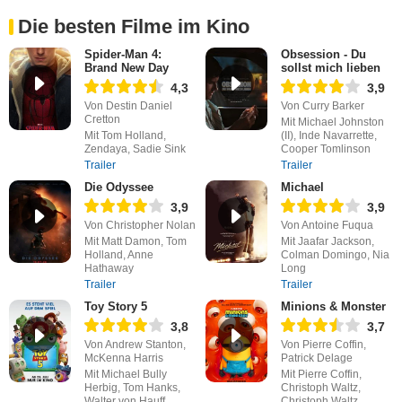
Die besten Filme im Kino
Spider-Man 4:
Obsession - Du
Brand New Day
sollst mich lieben
4,3
3,9
Von Destin Daniel
Von Curry Barker
Cretton
Mit Michael Johnston
Mit Tom Holland,
(II), Inde Navarrette,
Zendaya, Sadie Sink
Cooper Tomlinson
Trailer
Trailer
Die Odyssee
Michael
3,9
3,9
Von Christopher Nolan
Von Antoine Fuqua
Mit Matt Damon, Tom
Mit Jaafar Jackson,
Holland, Anne
Colman Domingo, Nia
Hathaway
Long
Trailer
Trailer
Toy Story 5
Minions & Monster
3,8
3,7
Von Andrew Stanton,
Von Pierre Coffin,
McKenna Harris
Patrick Delage
Mit Michael Bully
Mit Pierre Coffin,
Herbig, Tom Hanks,
Christoph Waltz,
Walter von Hauff
Christoph Waltz