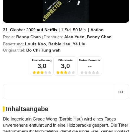
31. Oktober 2009
auf Netflix
|
1 Std. 50 Min.
|
Action
Regie:
Benny Chan
Drehbuch:
Alan Yuen
,
Benny Chan
|
Besetzung:
Louis Koo
,
Barbie Hsu
,
Yé Liu
Originaltitel:
Bo Chi Tung wah
User-Wertung
Filmstarts
Meine Freunde
3,0
3,0
--
Inhaltsangabe
Die Ingenieurin Grace Wong (Barbie Hsu) wird eines Tages
unversehens entführt und in eine Holzbaracke gesperrt. Die Täter
zertrümmern ihr Mobiltelefon, damit die junge Frau keinen Kontakt