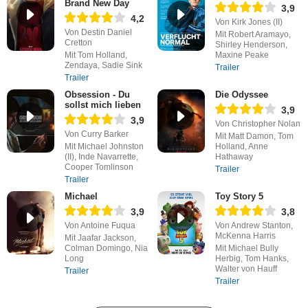
Brand New Day
3,9
4,2
Von Kirk Jones (II)
Von Destin Daniel
Mit Robert Aramayo,
Cretton
Shirley Henderson,
Mit Tom Holland,
Maxine Peake
Zendaya, Sadie Sink
Trailer
Trailer
Obsession - Du
Die Odyssee
sollst mich lieben
3,9
3,9
Von Christopher Nolan
Von Curry Barker
Mit Matt Damon, Tom
Mit Michael Johnston
Holland, Anne
(II), Inde Navarrette,
Hathaway
Cooper Tomlinson
Trailer
Trailer
Michael
Toy Story 5
3,9
3,8
Von Antoine Fuqua
Von Andrew Stanton,
McKenna Harris
Mit Jaafar Jackson,
Colman Domingo, Nia
Mit Michael Bully
Long
Herbig, Tom Hanks,
Walter von Hauff
Trailer
Trailer