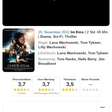
15. November 2012
Im Kino
|
2 Std. 45 Min.
|
Drama
,
Sci-Fi
,
Thriller
Regie:
Lana Wachowski
,
Tom Tykwer
,
Lilly Wachowski
Drehbuch:
Lana Wachowski
,
Tom Tykwer
|
Besetzung:
Tom Hanks
,
Halle Berry
,
Jim
Broadbent
Pressekritiken
User-Wertung
Filmstarts
Meine Freunde
3,7
3,7
3,5
--
6 Kritiken
1432 Wertungen, 107 Kritiken