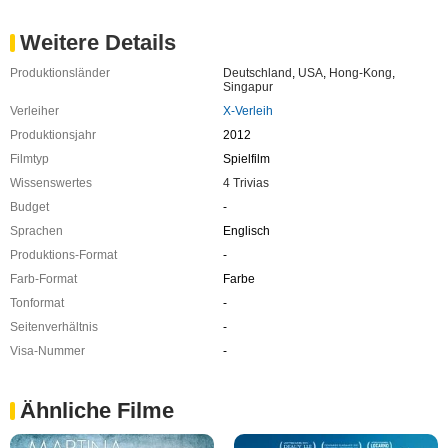
Weitere Details
Produktionsländer
Deutschland
,
USA
,
Hong-Kong
,
Singapur
Verleiher
X-Verleih
Produktionsjahr
2012
Filmtyp
Spielfilm
Wissenswertes
4 Trivias
Budget
-
Sprachen
Englisch
Produktions-Format
-
Farb-Format
Farbe
Tonformat
-
Seitenverhältnis
-
Visa-Nummer
-
Ähnliche Filme