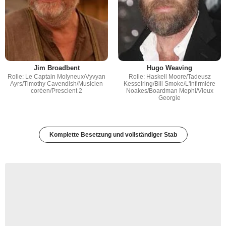
Jim Broadbent
Hugo Weaving
Rolle: Le Captain Molyneux/Vyvyan
Rolle: Haskell Moore/Tadeusz
Ayrs/Timothy Cavendish/Musicien
Kesselring/Bill Smoke/L'infirmière
coréen/Prescient 2
Noakes/Boardman Mephi/Vieux
Georgie
Komplette Besetzung und vollständiger Stab