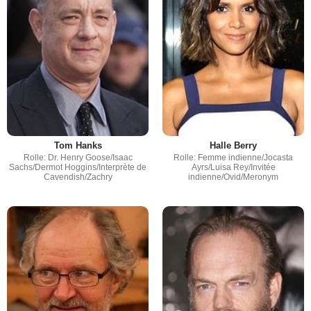
Tom Hanks
Halle Berry
Rolle: Dr. Henry Goose/Isaac
Rolle: Femme indienne/Jocasta
Sachs/Dermot Hoggins/Interprète de
Ayrs/Luisa Rey/Invitée
Cavendish/Zachry
indienne/Ovid/Meronym