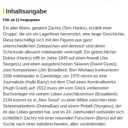
Inhaltsangabe
FSK ab 12 freigegeben
Ein alter Mann, genannt Zachry (Tom Hanks), erzählt einer
Gruppe, die um ein Lagerfeuer herumsitzt, eine lange Geschichte.
Diese beschäftigt sich mit den Figuren aus ganz
unterschiedlichen Zeitepochen und dennoch sind deren
Schicksale allesamt miteinander verknüpft: Ein gebrechlicher
Doktor (Hanks) trifft im Jahre 1849 auf einen Anwalt (Jim
Sturgess) und einen ausgebrochenen Sklaven (David Gyasi);
zwei Komponisten (Jim Broadbent, Ben Wishaw) konkurrieren
1936 miteinander in Cambridge; um 1970 nimmt es eine
Journalistin (Halle Barry) mit dem Chef eines Kernkraftwerks
(Hugh Grant) auf; 2012 muss ein vom Glück verlassener
Buchverleger mit seinem Leben zurechtkommen (Broadbent);
2144 kommt es in „Neo Seoul“ zu einer Affäre zwischen einer
Sklavenarbeiterin (DoonaBae) und einem Rebell (Sturgess), der
ihr das Leben gerettet hat, und im 24. Jahrhundert verbündet sich
schließlich Zachry mit einer reisenden Forscherin (Berry) auf der
Suche nach einer bahnbrechenden, alles verändernden