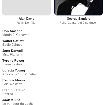
Alan Davis
George Sanders
Rolle: Der Pilot
Rolle: Comte André de Guyon
Don Ameche
Martin J. Canavan
Walter Catlett
Eddie Johnson
Jane Darwell
Mrs. Flaherty
Tyrone Power
Steve Leyton
Loretta Young
Antoinette 'Tony' Gateson
Pauline Moore
Lois Westcott
Stepin Fetchit
Penrod
Jack Mulhall
Le vendeur du yacht