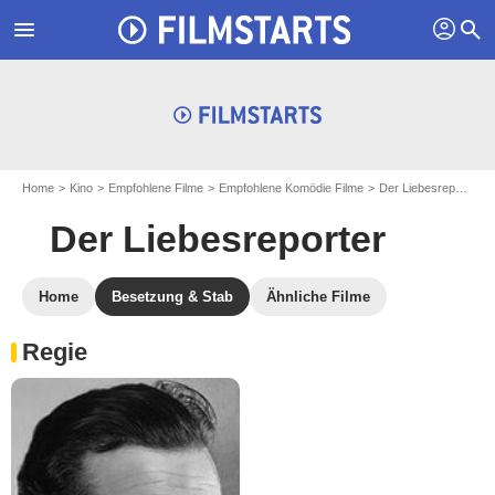
profil
menu
search
Home
Kino
Empfohlene Filme
Empfohlene Komödie Filme
Der Liebesreporter
Der Liebesreporter
Home
Besetzung & Stab
Ähnliche Filme
Regie