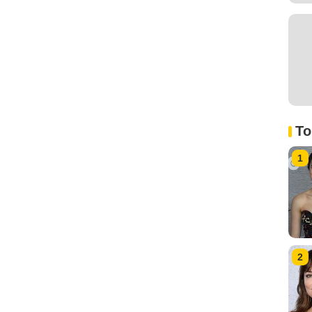
To
1
2