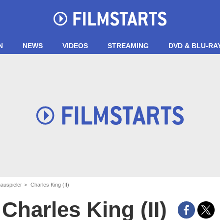
N
NEWS
VIDEOS
STREAMING
DVD & BLU-RA
auspieler
Charles King (II)
Charles King (II)