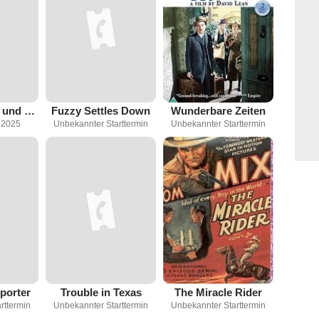
Fuzzy, Räuber und Banditen
Fuzzy Settles Down
Wunderbare Zeiten
 2025
Unbekannter Starttermin
Unbekannter Starttermin
porter
Trouble in Texas
The Miracle Rider
rttermin
Unbekannter Starttermin
Unbekannter Starttermin