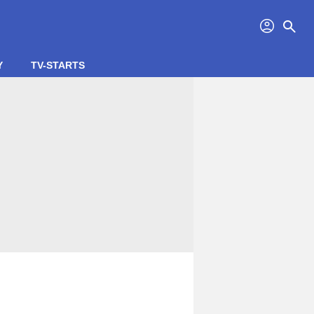
profil
search
Y
TV-STARTS